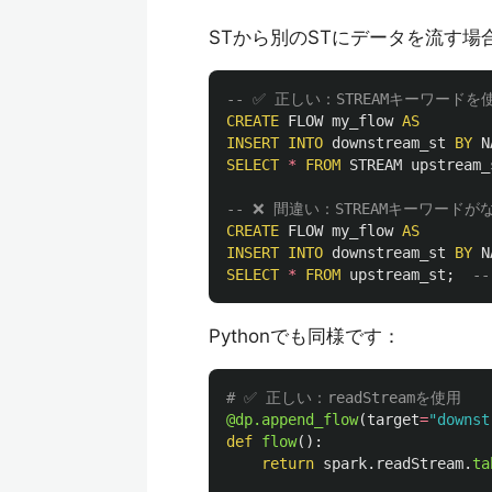
STから別のSTにデータを流す場
-- ✅ 正しい：STREAMキーワードを
CREATE
FLOW
my_flow
AS
INSERT
INTO
downstream_st
BY
N
SELECT
*
FROM
STREAM
upstream_
-- ❌ 間違い：STREAMキーワードが
CREATE
FLOW
my_flow
AS
INSERT
INTO
downstream_st
BY
N
SELECT
*
FROM
upstream_st
;
-
Pythonでも同様です：
@dp.append_flow
(
target
=
"
downst
def
flow
():
return
spark
.
readStream
.
ta