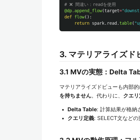
@dp.append_flow
(
target
=
"
downst
def
flow
():
return
spark
.
read
.
table
(
"
u
3. マテリアライズド
3.1 MVの実態：Delta T
マテリアライズドビューも内部的にはD
を持ちません
。代わりに、
クエリ
Delta Table
: 計算結果が格納
クエリ定義
: SELECT文な