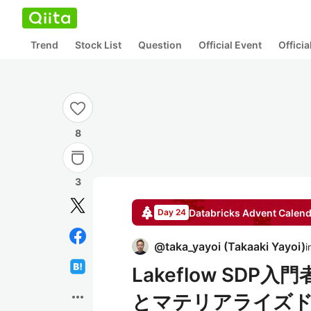
Trend
Stock List
Question
Official Event
Offici
8
3
Databricks
Advent Calend
Day 24
@
taka_yayoi
(
Takaaki Yayoi
)
i
Lakeflow SD
more_horiz
とマテリアライズ