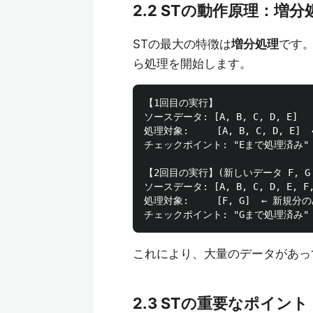
2.2 STの動作原理：増分
STの最大の特徴は
増分処理
です
ら処理を開始します。
【1回目の実行】

ソースデータ: [A, B, C, D, E]

処理対象:     [A, B, C, D, E] 
チェックポイント: "Eまで処理済み"

【2回目の実行】(新しいデータ F, G
ソースデータ: [A, B, C, D, E, F, 
処理対象:     [F, G]  ← 新規分の
これにより、大量のデータがあっ
2.3 STの重要なポイント