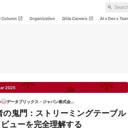
search
open_in_new
open_in_new
al Column
Organization
Qiita Careers
AI x Dev x Tea
ar
2025
n
データブリックス・ジャパン株式会社
P入門者の鬼門：ストリーミングテーブル
ドビューを完全理解する