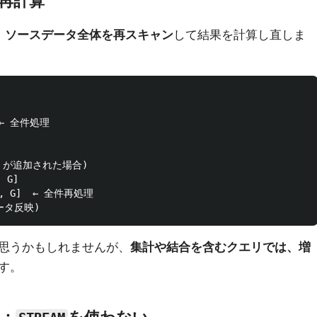
ル再計算
、
ソースデータ全体を再スキャン
して結果を計算し直しま
 ← 全件処理

 が追加された場合)

G]

F, G]  ← 全件再処理

思うかもしれませんが、
集計や結合を含むクエリでは、増
す。