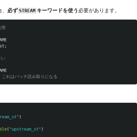
合、
必ず
キーワードを使う
必要があります。
STREAM
使用
AME
st
;
ない
AME
- これはバッチ読み取りになる
ream_st
"
)
ble
(
"
upstream_st
"
)