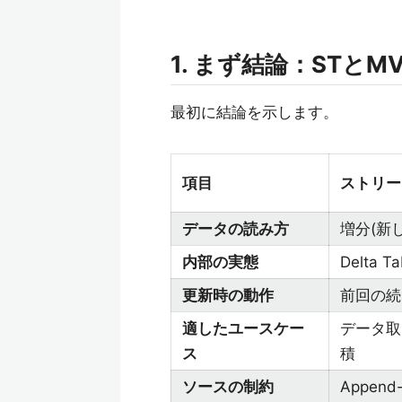
1. まず結論：STと
最初に結論を示します。
項目
ストリー
データの読み方
増分(新
内部の実態
Delta 
更新時の動作
前回の続
適したユースケー
データ取
ス
積
ソースの制約
Appen