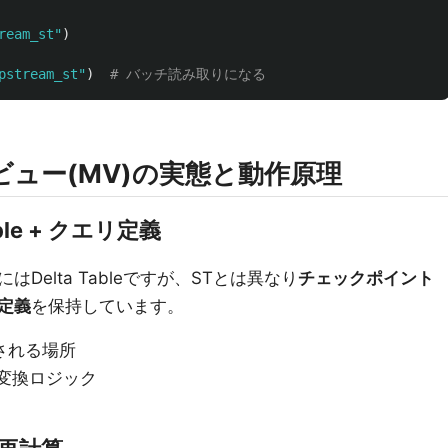
ream_st
"
)
pstream_st
"
)
ビュー(MV)の実態と動作原理
able + クエリ定義
elta Tableですが、STとは異なり
チェックポイント
定義
を保持しています。
される場所
どの変換ロジック