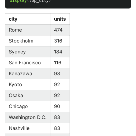
display
(
top_city
)
city
units
Rome
474
Stockholm
316
Sydney
184
San Francisco
116
Kanazawa
93
Kyoto
92
Osaka
92
Chicago
90
Washington D.C.
83
Nashville
83