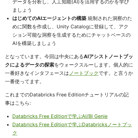
データを分析し、人工知能(AI)を活用するのかを学び
ましょう
はじめてのAIエージェントの構築
統制された洞察のた
めに関数を作成し、Unity Catalogに登録して、アク
ション可能な洞察を生成するためにチャットベースの
AIを構築しましょう
となっています。今回は中央にある
AIアシストノートブッ
クによるデータの探索
をウォークスルーします。個人的に
一番好きなインタフェースは
ノートブック
です。と言うか
一番使ってます。
これまでのDatabricks Free Editionチュートリアルの記
事はこちら:
Databricks Free Editionで学ぶAI/BI Genie
Databricks Free Editionで学ぶDatabricksノートブッ
ク