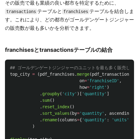
その販売で最も業績の良い都市を特定するために、
テーブルと
テーブルを結合しま
transactions
franchises
す。これにより、どの都市がゴールデンゲートジンジャー
の販売数が最も多いかを分析できます。
franchisesとtransactionsテーブルの結合
top_city
=
(
pdf_franchises
.
merge
(
pdf_transactions
[
pd
on
=
'
franchiseID
'
,
how
=
'
right
'
)
.
groupby
(
'
city
'
)[
'
quantity
'
]
.
sum
()
.
reset_index
()
.
sort_values
(
by
=
'
quantity
'
,
ascending
=
Fa
.
rename
(
columns
=
{
'
quantity
'
:
'
units
'
})
)