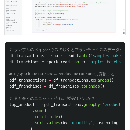
df_transactions
=
spark
.
read
.
table
(
'
samples.bakehous
df_franchises
=
spark
.
read
.
table
(
'
samples.bakehouse.
pdf_transactions
=
df_transactions
.
toPandas
()
pdf_franchises
=
df_franchises
.
toPandas
()
top_product
=
(
pdf_transactions
.
groupby
(
'
product
'
)[
'
.
sum
()
.
reset_index
()
.
sort_values
(
by
=
'
quantity
'
,
ascending
=
Fals
)