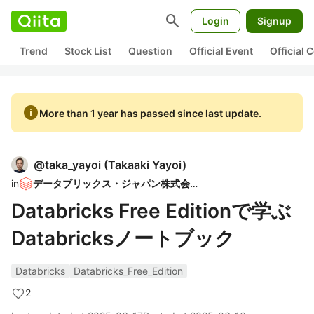
search
Login
Signup
Trend
Stock List
Question
Official Event
Official
info
More than 1 year has passed since last update.
@
taka_yayoi
(
Takaaki Yayoi
)
in
データブリックス・ジャパン株式会社
Databricks Free Editionで学ぶ
Databricksノートブック
Databricks
Databricks_Free_Edition
2