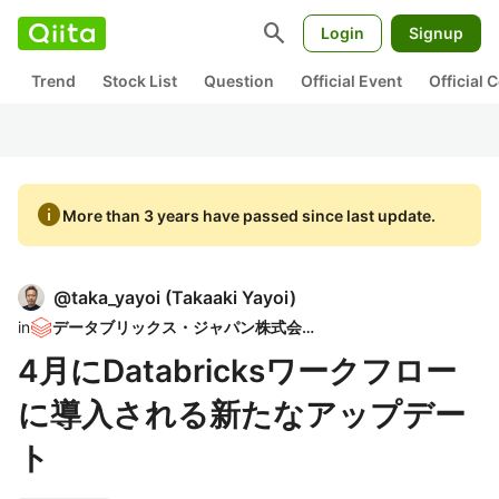
search
Login
Signup
Trend
Stock List
Question
Official Event
Official
info
More than 3 years have passed since last update.
@
taka_yayoi
(
Takaaki Yayoi
)
in
データブリックス・ジャパン株式会社
4月にDatabricksワークフロー
に導入される新たなアップデー
ト