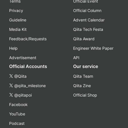
Terms
Official Event
Privacy
Official Column
Guideline
Advent Calendar
Media Kit
Qiita Tech Festa
Feedback/Requests
Qiita Award
Help
Engineer White Paper
Advertisement
API
Official Accounts
Our service
@Qiita
Qiita Team
@qiita_milestone
Qiita Zine
@qiitapoi
Official Shop
Facebook
YouTube
Podcast