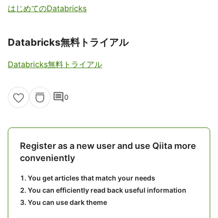
はじめてのDatabricks
Databricks無料トライアル
Databricks無料トライアル
comment
0
Register as a new user and use Qiita more
conveniently
You get articles that match your needs
You can efficiently read back useful information
You can use dark theme