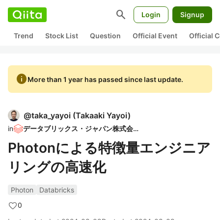
search
Login
Signup
Trend
Stock List
Question
Official Event
Official
info
More than 1 year has passed since last update.
@
taka_yayoi
(
Takaaki Yayoi
)
in
データブリックス・ジャパン株式会社
Photonによる特徴量エンジニア
リングの高速化
Photon
Databricks
0