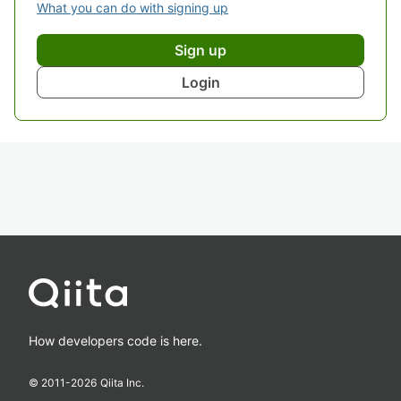
What you can do with signing up
Sign up
Login
How developers code is here.
© 2011-
2026
Qiita Inc.