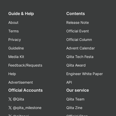
Guide & Help
Contents
About
Release Note
Terms
Official Event
Privacy
Official Column
Guideline
Advent Calendar
Media Kit
Qiita Tech Festa
Feedback/Requests
Qiita Award
Help
Engineer White Paper
Advertisement
API
Official Accounts
Our service
@Qiita
Qiita Team
@qiita_milestone
Qiita Zine