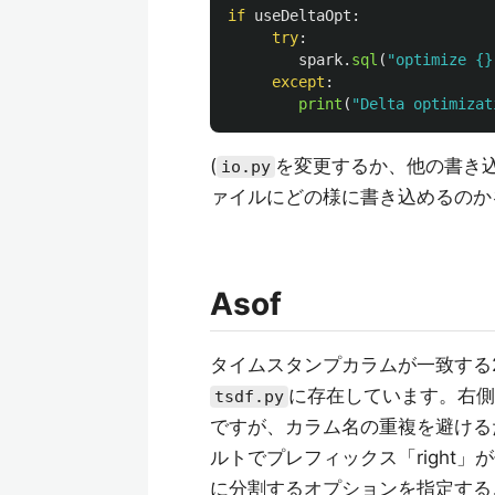
if
useDeltaOpt
:
try
:
spark
.
sql
(
"
optimize {}
except
:
print
(
"
Delta optimizat
(
を変更するか、他の書き
io.py
ァイルにどの様に書き込めるのか
Asof
タイムスタンプカラムが一致する2つの
に存在しています。右側
tsdf.py
ですが、カラム名の重複を避ける
ルトでプレフィックス「right
に分割するオプションを指定する