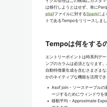
イクル管理はこの構成にカスタマ
は移行しようとはせず、単にPar
elta
)ファイルに対する
Spark
によ
トであるTempoをリリースしま
Tempoは何をする
エントリーポイントは時系列データ
ンプのカラムは必須となります。
自動特徴量生成を含むさまざまな
かのネイティブな機能を活用でき
Asof join - ソーステー
ージするためにウィンドウを
移動平均 - Approximate Expon