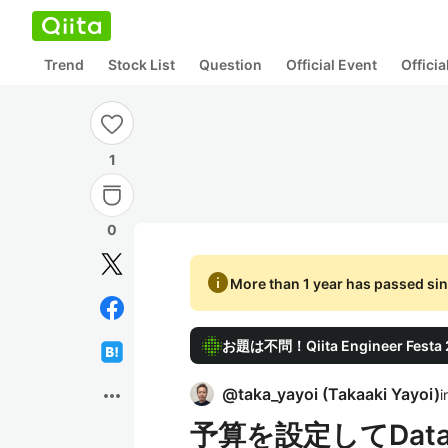
Trend
Stock List
Question
Official Event
Offici
1
0
info
More than 1 year has passed sin
お題は不問！Qiita Engineer Fes
more_horiz
@
taka_yayoi
(
Takaaki Yayoi
)
i
予算を設定してDat