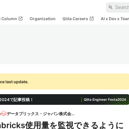
search
open_in_new
open_in_new
al Column
Organization
Qiita Careers
AI x Dev x Tea
ce last update.
ta 2024で記事投稿！
Qiita Engineer Festa
2024
n
データブリックス・ジャパン株式会社
abricks使用量を監視できるように