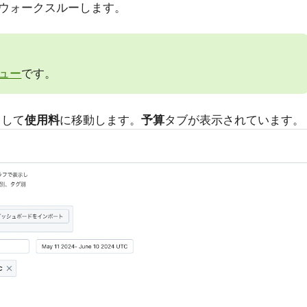
ウォークスルーします。
ュー
です。
スして
使用料
に移動します。
予算
タブが表示されています。