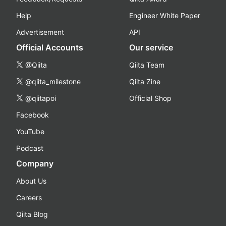
Help
Engineer White Paper
Advertisement
API
Official Accounts
Our service
@Qiita
Qiita Team
@qiita_milestone
Qiita Zine
@qiitapoi
Official Shop
Facebook
YouTube
Podcast
Company
About Us
Careers
Qiita Blog