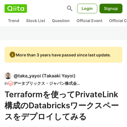
search
Login
Signup
Trend
Stock List
Question
Official Event
Official
info
More than 3 years have passed since last update.
@
taka_yayoi
(
Takaaki Yayoi
)
in
データブリックス・ジャパン株式会社
Terraformを使ってPrivateLink
構成のDatabricksワークスペー
スをデプロイしてみる