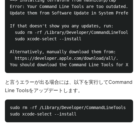
==> Installing terraform from hashicorp/tap

Error: Your Command Line Tools are too outdated.

Update them from Software Update in System Preferenc
If that doesn't show you any updates, run:

  sudo rm -rf /Library/Developer/CommandLineTools

  sudo xcode-select --install

Alternatively, manually download them from:

  https://developer.apple.com/download/all/.

と言うエラーが出る場合には、以下を実行してCommand
Line Toolsをアップデートします。
sudo rm -rf /Library/Developer/CommandLineTools
