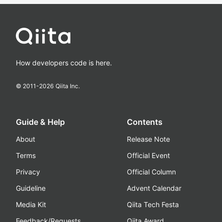
How developers code is here.
© 2011-
2026
Qiita Inc.
Guide & Help
Contents
About
Release Note
Terms
Official Event
Privacy
Official Column
Guideline
Advent Calendar
Media Kit
Qiita Tech Festa
Feedback/Requests
Qiita Award