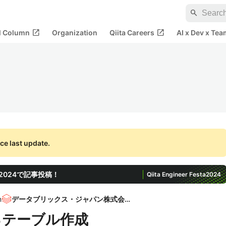
search
open_in_new
open_in_new
al Column
Organization
Qiita Careers
AI x Dev x Tea
ce last update.
ta 2024で記事投稿！
Qiita Engineer Festa
2024
n
データブリックス・ジャパン株式会社
おけるテーブル作成