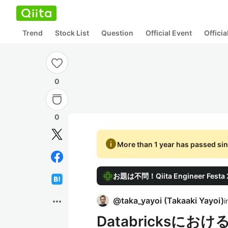
Trend
Stock List
Question
Official Event
Offici
0
0
info
More than 1 year has passed sin
お題は不問！Qiita Engineer Fes
more_horiz
@
taka_yayoi
(
Takaaki Yayoi
)
i
Databricksに