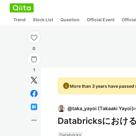
Trend
Stock List
Question
Official Event
Offici
0
1
info
More than 3 years have passed s
@
taka_yayoi
(
Takaaki Yayoi
)
i
Databricks
more_horiz
Databricks