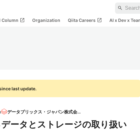
search
open_in_new
open_in_new
al Column
Organization
Qiita Careers
AI x Dev x Tea
ince last update.
n
データブリックス・ジャパン株式会社
におけるデータとストレージの取り扱い