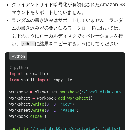
クライアントサイド暗号化が有効化されたAmazon S3
マウントをサポートしていません。
ランダムの書き込みはサポートしていません。ランダ
ムの書き込みが必要となるワークロードにおいては、
以下のようにローカルディスクでオペレーションを行
い、
に結果をコピーするようにしてください。
/dbfs
Python
import
xlsxwriter
from
shutil
import
copyfile
workbook
=
xlsxwriter
.
Workbook
(
'
/local_disk0/tmp/exc
worksheet
=
workbook
.
add_worksheet
()
worksheet
.
write
(
0
,
0
,
"
Key
"
)
worksheet
.
write
(
0
,
1
,
"
Value
"
)
workbook
.
close
()
copyfile
(
'
/local_disk0/tmp/excel.xlsx
'
,
'
/dbfs/tmp/e