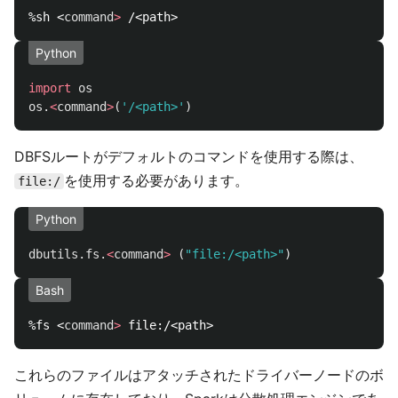
%sh <
command
>
Python
import
os
os
.
<
command
>
(
'
/<path>
'
)
DBFSルートがデフォルトのコマンドを使用する際は、
を使用する必要があります。
file:/
Python
dbutils
.
fs
.
<
command
>
(
"
file:/<path>
"
)
Bash
%fs <
command
>
これらのファイルはアタッチされたドライバーノードのボ