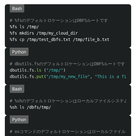
Bash
# %fsのデフォルトロケーションはDBFSルートです
%fs 
ls
 /tmp/

%fs mkdirs /tmp/my_cloud_dir

%fs 
cp
Python
dbutils
.
fs
.
ls 
(
"
/tmp/
"
)
dbutils
.
fs
.
put
(
"
/tmp/my_new_file
"
,
"
This is a file i
Bash
# %shのデフォルトロケーションはローカルファイルシステムで
%sh 
ls
Python