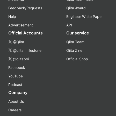
Feedback/Requests
Qiita Award
Help
Engineer White Paper
Advertisement
API
Official Accounts
Our service
@Qiita
Qiita Team
@qiita_milestone
Qiita Zine
@qiitapoi
Official Shop
Facebook
YouTube
Podcast
Company
About Us
Careers