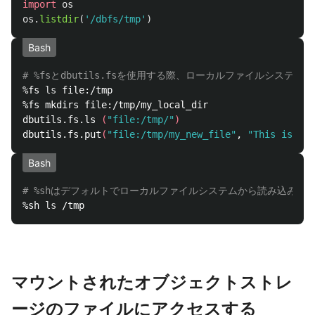
import
os
os
.
listdir
(
'
/dbfs/tmp
'
)
Bash
# %fsとdbutils.fsを使用する際、ローカルファイルシステム
%fs 
ls 
file:/tmp

%fs mkdirs file:/tmp/my_local_dir

dbutils.fs.ls 
(
"file:/tmp/"
)
dbutils.fs.put
(
"file:/tmp/my_new_file"
, 
"This is a f
Bash
# %shはデフォルトでローカルファイルシステムから読み込みを
%sh 
ls
マウントされたオブジェクトストレ
ージのファイルにアクセスする