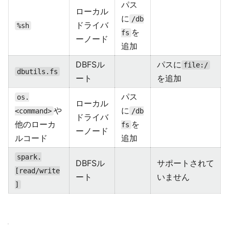
パス
ローカル
に
/db
ドライバ
%sh
を
fs
ーノード
追加
DBFSル
パスに
file:/
dbutils.fs
ート
を追加
パス
os.
ローカル
や
に
<command>
/db
ドライバ
他のローカ
を
fs
ーノード
ルコード
追加
spark.
DBFSル
サポートされて
[read/write
ート
いません
]