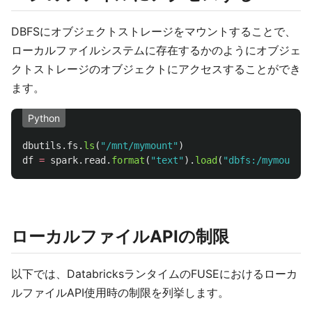
DBFSにオブジェクトストレージをマウントすることで、
ローカルファイルシステムに存在するかのようにオブジェ
クトストレージのオブジェクトにアクセスすることができ
ます。
Python
dbutils
.
fs
.
ls
(
"
/mnt/mymount
"
)
df
=
spark
.
read
.
format
(
"
text
"
).
load
(
"
dbfs:/mymount/m
ローカルファイルAPIの制限
以下では、DatabricksランタイムのFUSEにおけるローカ
ルファイルAPI使用時の制限を列挙します。