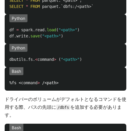
SELECT
*
FROM
parquet
.
`<path>`
;
SELECT
*
FROM
parquet
.
`dbfs:/<path>`
Python
df
=
spark
.
read
.
load
(
"
<path>
"
)
df
.
write
.
save
(
"
<path>
"
)
Python
dbutils
.
fs
.
<
command
>
(
"
<path>
"
)
Bash
%fs <
command
>
ドライバーのボリュームがデフォルトとなるコマンドを使
用する際、パスの先頭に
を追加する必要がありま
/dbfs
す。
Bash