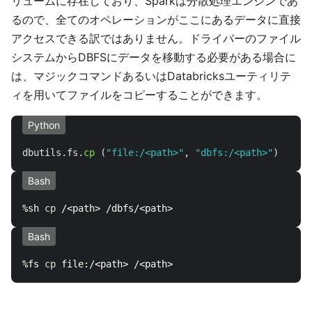
リュームに存在しており、Sparkは分散処理エンジンであ
るので、全てのオペレーションがここにあるデータに直接
アクセスできる訳ではありません。ドライバーのファイル
システムからDBFSにデータを移動する必要がある場合に
は、マジックコマンドあるいはDatabricksユーティリテ
ィを用いてファイルをコピーすることができます。
Python
dbutils
.
fs
.
cp 
(
"
file:/<path>
"
,
"
dbfs:/<path>
"
)
Bash
%sh 
cp
Bash
%fs 
cp 