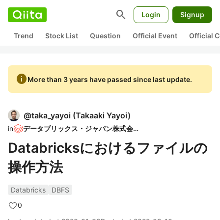
search
Login
Signup
Trend
Stock List
Question
Official Event
Official
info
More than 3 years have passed since last update.
@
taka_yayoi
(
Takaaki Yayoi
)
in
データブリックス・ジャパン株式会社
Databricksにおけるファイルの
操作方法
Databricks
DBFS
0