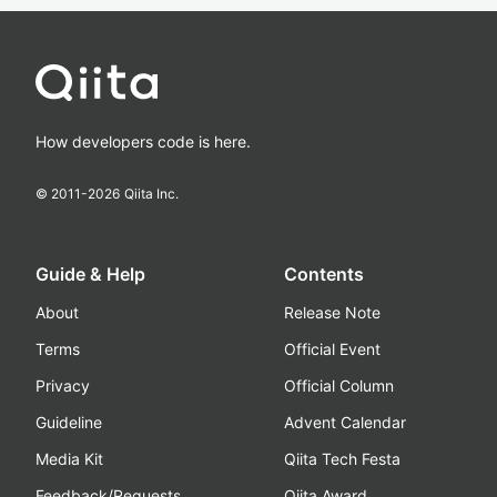
How developers code is here.
© 2011-
2026
Qiita Inc.
Guide & Help
Contents
About
Release Note
Terms
Official Event
Privacy
Official Column
Guideline
Advent Calendar
Media Kit
Qiita Tech Festa
Feedback/Requests
Qiita Award