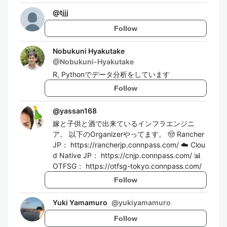
@
tjjj
Follow
Nobukuni Hyakutake
@
Nobukuni-Hyakutake
R, Pythonでデータ分析をしています
Follow
@
yassan168
嫁と子供と酒で出来ているインフラエンジニ
ア。 以下のOrganizerやってます。 🤠 Rancher
JP： https://rancherjp.connpass.com/ ☁️ Clou
d Native JP： https://cnjp.connpass.com/ 📊
OTFSG： https://otfsg-tokyo.connpass.com/
Follow
Yuki Yamamuro
@
yukiyamamuro
Follow