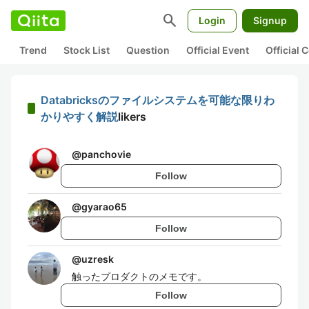
search
Login
Signup
Trend
Stock List
Question
Official Event
Official
Databricksのファイルシステムを可能な限りわ
かりやすく解説
likers
@
panchovie
Follow
@
gyarao65
Follow
@
uzresk
触ったプロダクトのメモです。
Follow