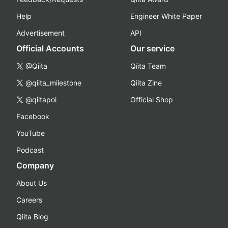
Help
Engineer White Paper
Advertisement
API
Official Accounts
Our service
@Qiita
Qiita Team
@qiita_milestone
Qiita Zine
@qiitapoi
Official Shop
Facebook
YouTube
Podcast
Company
About Us
Careers
Qiita Blog