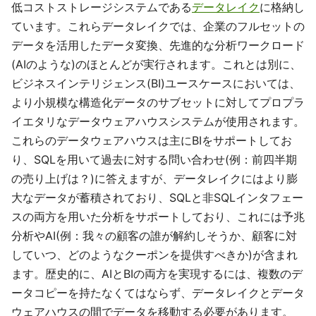
低コストストレージシステムである
データレイク
に格納し
ています。これらデータレイクでは、企業のフルセットの
データを活用したデータ変換、先進的な分析ワークロード
(AIのような)のほとんどが実行されます。これとは別に、
ビジネスインテリジェンス(BI)ユースケースにおいては、
より小規模な構造化データのサブセットに対してプロプラ
イエタリなデータウェアハウスシステムが使用されます。
これらのデータウェアハウスは主にBIをサポートしてお
り、SQLを用いて過去に対する問い合わせ(例：前四半期
の売り上げは？)に答えますが、データレイクにはより膨
大なデータが蓄積されており、SQLと非SQLインタフェー
スの両方を用いた分析をサポートしており、これには予兆
分析やAI(例：我々の顧客の誰が解約しそうか、顧客に対
していつ、どのようなクーポンを提供すべきか)が含まれ
ます。歴史的に、AIとBIの両方を実現するには、複数のデ
ータコピーを持たなくてはならず、データレイクとデータ
ウェアハウスの間でデータを移動する必要があります。