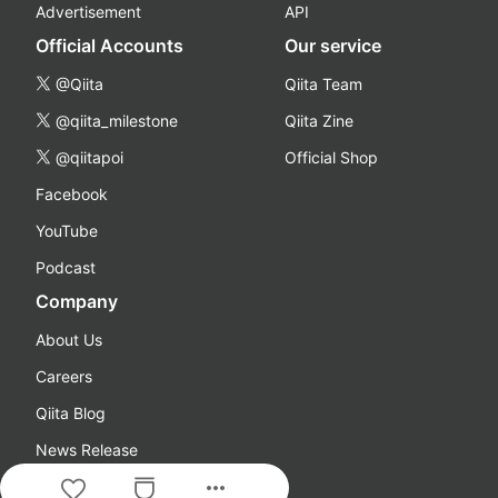
Advertisement
API
Official Accounts
Our service
@Qiita
Qiita Team
@qiita_milestone
Qiita Zine
@qiitapoi
Official Shop
Facebook
YouTube
Podcast
Company
About Us
Careers
Qiita Blog
News Release
more_horiz