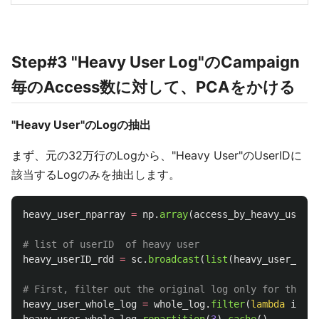
Step#3 "Heavy User Log"のCampaign
毎のAccess数に対して、PCAをかける
"Heavy User"のLogの抽出
まず、元の32万行のLogから、"Heavy User"のUserIDに
該当するLogのみを抽出します。
heavy_user_nparray
=
np
.
array
(
access_by_heavy_user
,
heavy_userID_rdd
=
sc
.
broadcast
(
list
(
heavy_user_npar
heavy_user_whole_log
=
whole_log
.
filter
(
lambda
item
: