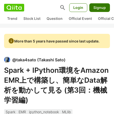
search
Login
Signup
Trend
Stock List
Question
Official Event
Official
info
More than 5 years have passed since last update.
@
taka4sato
(
Takashi Sato
)
Spark + IPython環境をAmazon
EMR上で構築し、簡単なData解
析を動かして見る (第3回：機械
学習編)
Spark
EMR
ipython_notebook
MLlib