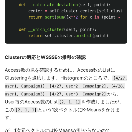
def
__calculate_deviation
(
self
,
point
):
center
=
self
.
cluster
.
centers
[
self
.
cluster
.
p
return
sqrt
(
sum
([
x
**
2
for
x
in
(
point
-
cent
def
__which_cluster
(
self
,
point
):
return
self
.
cluster
.
predict
(
point
)
Clusterの適応とWSSSEの推移の確認
Access数の塊を確認するために、Access数のListに
Clusteringを適応します。Histogramのところで、
[4/27,
user1, Campaign1], [4/27, user2, Campaign2], [4/28,
から、
user1, Campaign3], [4/27, user3, Campaign2]
User毎のAccess数のList
を作成しましたが、
[2, 1, 1]
この
という1次ベクトルにK-Meansをかけま
[2, 1, 1]
す。
が、1次元ベクトルにはK-Meansが掛からないので、