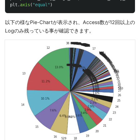
plt
.
axis
(
"
equal
"
)
以下の様なPie-Chartが表示され、Access数が12回以上の
Logのみ残っている事が確認できます。