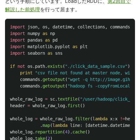
という手順にしています。LoadしたRDDに、
第2回目で
解説した前処理
を行って居ます。
import
json
,
os
,
datetime
,
collections
,
commands
import
numpy
as
np
import
pandas
as
pd
import
matplotlib.pyplot
as
plt
import
seaborn
as
sns
if
not
os
.
path
.
exists
(
"
./click_data_sample.csv
"
):
print
"
csv file not found at master node, will d
commands
.
getoutput
(
"
wget -q http://image.gihyo.c
commands
.
getoutput
(
"
hadoop fs -copyFromLocal -f 
whole_raw_log
=
sc
.
textFile
(
"
/user/hadoop/click_data
header
=
whole_raw_log
.
first
()
whole_log
=
whole_raw_log
.
filter
(
lambda
x
:
x
!=
header
.
map
(
lambda
line
:
[
datetime
.
datetime
.
str
whole_log
.
repartition
(
4
).
cache
()
whole_log
.
take
(
2
)