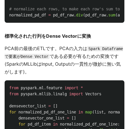
normalized_pd_df
=
pd_df_raw
.
div
(
pd_df_raw
.
sum
(
axis
=
標準化された行列をDense Vectorに変換
PCA前の最後のETLです。PCAの入力は
Spark Dataframe
である必要が有るための変換です
で要素がDense Vector
(SparkのMLLibはInput, Outputの一貫性が微妙に無い気
がします)。
from
pyspark.ml.feature
import
*
from
pyspark.mllib.linalg
import
Vectors
densevector_list
=
[]
for
normalized_pd_df_one_line
in
map
(
list
,
normalize
densevector_one_list
=
[]
for
pd_df_item
in
normalized_pd_df_one_line
: