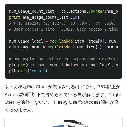
num_usage_count_list
=
collections
.
Counter
(
num_of_ac
print
num_usage_count_list
[:
10
]
# [(1, 31022), (2, 13273), (3, 7974), (4, 5510), (5,
num_usage_label
=
map
(
lambda
item
:
item
[
0
],
num_usag
num_usage_num
=
map
(
lambda
item
:
item
[
1
],
num_usage
plt
.
pie
(
num_usage_num
,
labels
=
num_usage_label
,
start
plt
.
axis
(
"
equal
"
)
以下の様なPie-Chartが表示されるはずです。75%以上が
Access数4回以下で占められている事が解ります。"Light
User"を除外しないと、"Heavy User"のAccess傾向が良
く掴めません。