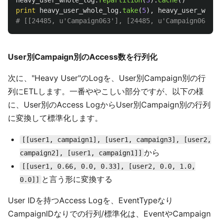
heavy_user_whole_log
.
repartition
(
3
).
cache
()
print
heavy_user_whole_log
.
take
(
5
),
heavy_user_whole
User別Campaign別のAccess数を行列化
次に、"Heavy User"のLogを、User別Campaign別の行
列にETLします。一番ややこしい部分ですが、以下の様
に、User別のAccess LogからUser別Campaign別の行列
に変換して標準化します。
[[user1, campaign1], [user1, campaign3], [user2,
から
campaign2], [user1, campaign1]]
[[user1, 0.66, 0.0, 0.33], [user2, 0.0, 1.0,
と言う形に変換する
0.0]]
User IDを持つAccess Logを、EventTypeなり
CampaignIDなりでの行列/標準化は、EventやCampaign