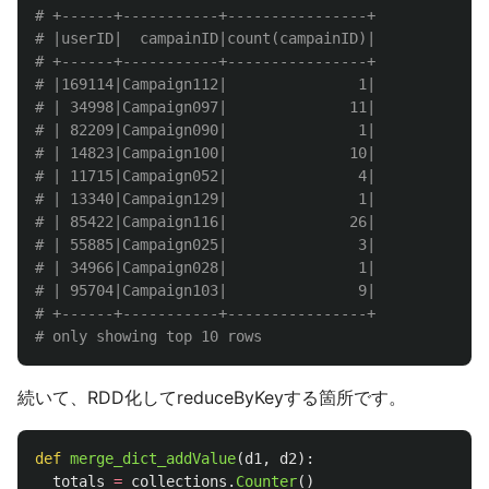
# +------+-----------+----------------+

# |userID|  campainID|count(campainID)|

# +------+-----------+----------------+

# |169114|Campaign112|               1|

# | 34998|Campaign097|              11|

# | 82209|Campaign090|               1|

# | 14823|Campaign100|              10|

# | 11715|Campaign052|               4|

# | 13340|Campaign129|               1|

# | 85422|Campaign116|              26|

# | 55885|Campaign025|               3|

# | 34966|Campaign028|               1|

# | 95704|Campaign103|               9|

# +------+-----------+----------------+

続いて、RDD化してreduceByKeyする箇所です。
def
merge_dict_addValue
(
d1
,
d2
):
totals
=
collections
.
Counter
()