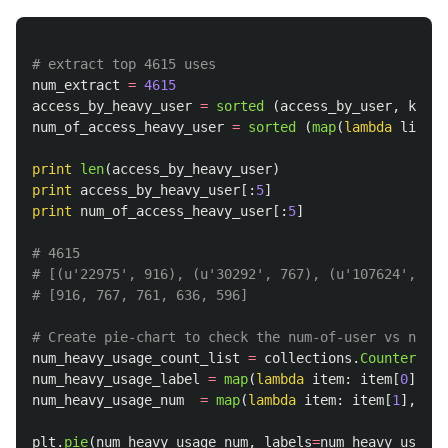
num_extract
=
4615
access_by_heavy_user
=
sorted 
(
access_by_user
,
key
=
l
num_of_access_heavy_user
=
sorted 
(
map
(
lambda
line
:
print
len
(
access_by_heavy_user
)
print
access_by_heavy_user
[:
5
]
print
num_of_access_heavy_user
[:
5
]
# 4615

# [(u'22975', 916), (u'30292', 767), (u'107624', 761
num_heavy_usage_count_list
=
collections
.
Counter
(
num
num_heavy_usage_label
=
map
(
lambda
item
:
item
[
0
],
nu
num_heavy_usage_num
=
map
(
lambda
item
:
item
[
1
],
num
plt
.
pie
(
num_heavy_usage_num
,
labels
=
num_heavy_usage_