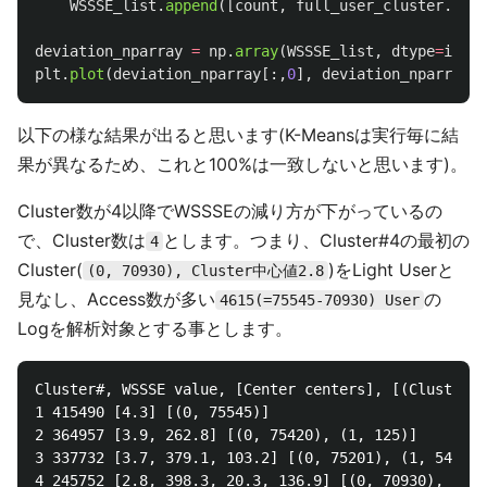
WSSSE_list
.
append
([
count
,
full_user_cluster
.
clus
deviation_nparray
=
np
.
array
(
WSSSE_list
,
dtype
=
int
)
plt
.
plot
(
deviation_nparray
[:,
0
],
deviation_nparray
[:
以下の様な結果が出ると思います(K-Meansは実行毎に結
果が異なるため、これと100%は一致しないと思います)。
Cluster数が4以降でWSSSEの減り方が下がっているの
で、Cluster数は
とします。つまり、Cluster#4の最初の
4
Cluster(
)をLight Userと
(0, 70930), Cluster中心値2.8
見なし、Access数が多い
の
4615(=75545-70930) User
Logを解析対象とする事とします。
Cluster#, WSSSE value, [Center centers], [(ClusterID
1 415490 [4.3] [(0, 75545)]

2 364957 [3.9, 262.8] [(0, 75420), (1, 125)]

3 337732 [3.7, 379.1, 103.2] [(0, 75201), (1, 54), (
4 245752 [2.8, 398.3, 20.3, 136.9] [(0, 70930), (1, 