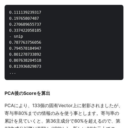
0.111139239317

0.19765807487

0.270689655737

0.337422058185

- snip

0.787763756056

0.794578184947

0.801278733892

0.807638204518

0.813936829873

PCA後のScoreを算出
PCAにより、133個の固有Vector上に射影されましたが、
寄与率80%までの情報のみを使う事とします。寄与率の
累計を見ていくと、第36主成分で80%を超えるので、第