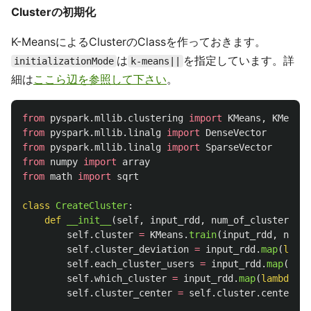
Clusterの初期化
K-MeansによるClusterのClassを作っておきます。
は
を指定しています。詳
initializationMode
k-means||
細は
ここら辺を参照して下さい
。
from
pyspark.mllib.clustering
import
KMeans
,
KMeansM
from
pyspark.mllib.linalg
import
DenseVector
from
pyspark.mllib.linalg
import
SparseVector
from
numpy
import
array
from
math
import
sqrt
class
CreateCluster
:
def
__init__
(
self
,
input_rdd
,
num_of_cluster
):
self
.
cluster
=
KMeans
.
train
(
input_rdd
,
num_o
self
.
cluster_deviation
=
input_rdd
.
map
(
lambd
self
.
each_cluster_users
=
input_rdd
.
map
(
lamb
self
.
which_cluster
=
input_rdd
.
map
(
lambda
po
self
.
cluster_center
=
self
.
cluster
.
centers