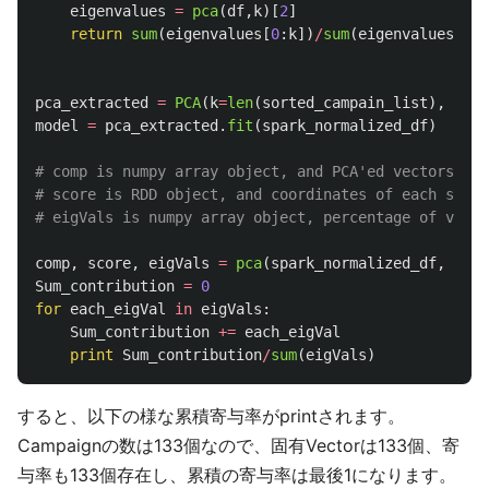
eigenvalues
=
pca
(
df
,
k
)[
2
]
return
sum
(
eigenvalues
[
0
:
k
])
/
sum
(
eigenvalues
)
pca_extracted
=
PCA
(
k
=
len
(
sorted_campain_list
),
inpu
model
=
pca_extracted
.
fit
(
spark_normalized_df
)
# comp is numpy array object, and PCA'ed vectors (ei
# score is RDD object, and coordinates of each sampl
comp
,
score
,
eigVals
=
pca
(
spark_normalized_df
,
k
=
le
Sum_contribution
=
0
for
each_eigVal
in
eigVals
:
Sum_contribution
+=
each_eigVal
print
Sum_contribution
/
sum
(
eigVals
)
すると、以下の様な累積寄与率がprintされます。
Campaignの数は133個なので、固有Vectorは133個、寄
与率も133個存在し、累積の寄与率は最後1になります。