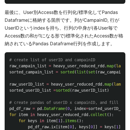
最後に、User別Access数を行列化/標準化してPandas
Dataframeに格納する箇所です。列がCampainID, 行が
UserIDというindexを持ち、行列の中身が(各User毎で
Access数の和が1になる形で)標準化されたAccess数が格
納されているPandas Dataframe行列を作成します。
raw_campain_list
=
heavy_user_reduced_rdd
.
map
(
lambda
sorted_campain_list
=
sorted
(
list
(
set
(
raw_campain_li
raw_userID_list
=
heavy_user_reduced_rdd
.
map
(
lambda
sorted_userID_list
=
sorted
(
raw_userID_list
)
pd_df_raw
=
pd
.
DataFrame
(
0
,
index
=
sorted_userID_list
for
item
in
heavy_user_reduced_rdd
.
collect
():
for
keys
in
item
[
1
].
items
():
pd_df_raw
.
ix
[
item
[
0
],
keys
[
0
]]
=
keys
[
1
]