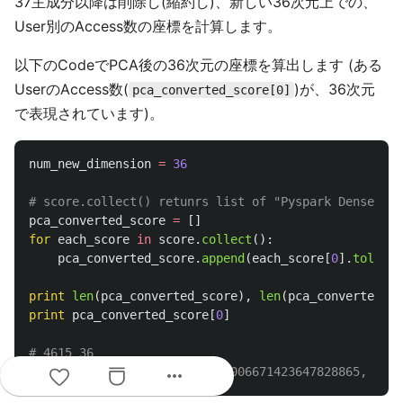
37主成分以降は削除し(縮約し)、新しい36次元上での、
User別のAccess数の座標を計算します。
以下のCodeでPCA後の36次元の座標を算出します (ある
UserのAccess数(
)が、36次元
pca_converted_score[0]
で表現されています)。
num_new_dimension
=
36
pca_converted_score
=
[]
for
each_score
in
score
.
collect
():
pca_converted_score
.
append
(
each_score
[
0
].
tolist
(
print
len
(
pca_converted_score
),
len
(
pca_converted_sc
print
pca_converted_score
[
0
]
# 4615 36

more_horiz