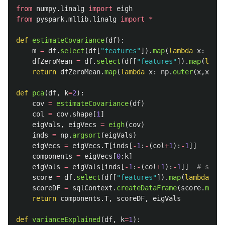
from
numpy.linalg
import
eigh
from
pyspark.mllib.linalg
import
*
def
estimateCovariance
(
df
):
m
=
df
.
select
(
df
[
"
features
"
]).
map
(
lambda
x
:
x
[
0
]
dfZeroMean
=
df
.
select
(
df
[
"
features
"
]).
map
(
lambd
return
dfZeroMean
.
map
(
lambda
x
:
np
.
outer
(
x
,
x
)).
s
def
pca
(
df
,
k
=
2
):
cov
=
estimateCovariance
(
df
)
col
=
cov
.
shape
[
1
]
eigVals
,
eigVecs
=
eigh
(
cov
)
inds
=
np
.
argsort
(
eigVals
)
eigVecs
=
eigVecs
.
T
[
inds
[
-
1
:
-
(
col
+
1
):
-
1
]]
components
=
eigVecs
[
0
:
k
]
eigVals
=
eigVals
[
inds
[
-
1
:
-
(
col
+
1
):
-
1
]]
score
=
df
.
select
(
df
[
"
features
"
]).
map
(
lambda
x
:
scoreDF
=
sqlContext
.
createDataFrame
(
score
.
map
(
l
return
components
.
T
,
scoreDF
,
eigVals
def
varianceExplained
(
df
,
k
=
1
):