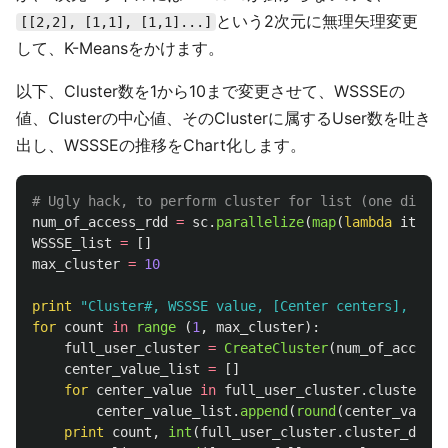
という2次元に無理矢理変更
[[2,2], [1,1], [1,1]...]
して、K-Meansをかけます。
以下、Cluster数を1から10まで変更させて、WSSSEの
値、Clusterの中心値、そのClusterに属するUser数を吐き
出し、WSSSEの推移をChart化します。
num_of_access_rdd
=
sc
.
parallelize
(
map
(
lambda
item
:
WSSSE_list
=
[]
max_cluster
=
10
print
"
Cluster#, WSSSE value, [Center centers], [(Cl
for
count
in
range 
(
1
,
max_cluster
):
full_user_cluster
=
CreateCluster
(
num_of_access_
center_value_list
=
[]
for
center_value
in
full_user_cluster
.
cluster_ce
center_value_list
.
append
(
round
(
center_value
[
print
count
,
int
(
full_user_cluster
.
cluster_devia