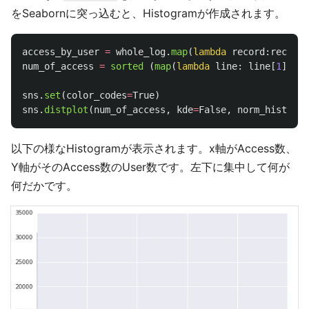
をSeabornに突っ込むと、Histogramが作成されます。
access_by_user
=
whole_log
.
map
(
lambda
record
:
record
[
num_of_access
=
sorted 
(
map
(
lambda
line
:
line
[
1
],
ac
sns
.
set
(
color_codes
=
True
)
sns
.
distplot
(
num_of_access
,
kde
=
False
,
norm_hist
=
Fal
以下の様なHistogramが表示されます。x軸がAccess数、
Y軸がそのAccess数のUser数です。左下に集中して何が
何だかです。