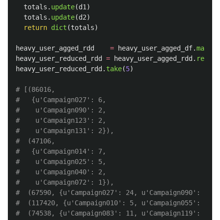
totals
.
update
(
d1
)
totals
.
update
(
d2
)
return
dict
(
totals
)
heavy_user_agged_rdd
=
heavy_user_agged_df
.
map
(
la
heavy_user_reduced_rdd
=
heavy_user_agged_rdd
.
reduce
heavy_user_reduced_rdd
.
take
(
5
)
# [(86016,

#   {u'Campaign027': 6,

#    u'Campaign090': 2,

#    u'Campaign123': 2,

#    u'Campaign131': 2}),

#  (47106,

#   {u'Campaign014': 7,

#    u'Campaign025': 5,

#    u'Campaign040': 2,

#    u'Campaign072': 1}),

#  (67590, {u'Campaign027': 24, u'Campaign090': 4, u
#  (117420, {u'Campaign010': 5, u'Campaign055': 5, u