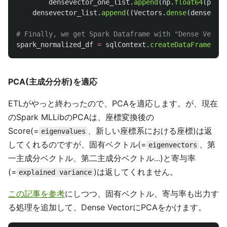
densevector_one_list
.
append
(
np
.
float64
(
pd_df
densevector_list
.
append
((
Vectors
.
dense
(
densevect
spark_normalized_df
=
sqlContext
.
createDataFrame
(
den
PCA(主成分分析)を適応
ETLがやっと終わったので、PCAを適応します。が、現在
のSpark MLLibのPCAは、座標変換後の
Score(=
、新しい座標系における座標)は返
eigenvalues
してくれるのですが、固有ベクトル(=
、第
eigenvectors
一主成分ベクトル、第二主成分ベクトル...)と寄与率
(=
)は返してくれません。
explained variance
この記事を参考
にしつつ、固有ベクトル、寄与率も出力す
る処理を追加して、Dense VectorにPCAをかけます。