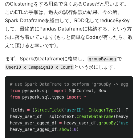
のClusteringをする用途で良くあるCaseだと思います。
このETLの手順は、過去の試行錯誤の結果、今の所、
Spark Dataframeを経由して、RDD化してreduceByKey
して、最終的にPandas Dataframeに格納する、という方
法に落ち着いています(もっと簡単なCodeが有ったら、教
えて頂けると幸いです)。
まず、SparkのDataframeに格納し、
で
groupBy→agg
という形にします。
UserID x CampaignID x Count
from
pyspark.sql
import
SQLContext
,
Row
from
pyspark.sql.types
import
*
fields
=
[
StructField
(
"
userID
"
,
IntegerType
(),
True
)
heavy_user_df
=
sqlContext
.
createDataFrame
(
heavy_use
heavy_user_agged_df
=
heavy_user_df
.
groupBy
(
"
userID
"
heavy_user_agged_df
.
show
(
10
)