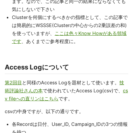
ます。なので、この記事と同一の結果にならなくても
気にしないで下さい
Clusterを何個にするべきかの指標として、この記事で
は簡易的にWSSSE(Clusterの中心からの2乗誤差の和)
を使っていますが、
ここは色々Know Howがある領域
です
、あくまでご参考程度に。
Access Logについて
第2回目
と同様のAccess Logを題材として使います。
技
術評論社さんの本
で使われていたAccess Log(csv)で、
cs
v fileへの直リンはこちら
です。
csvの中身ですが、以下の通りです。
各Recordは日付、User_ID, Campaign_IDの3つの情報
を持つ