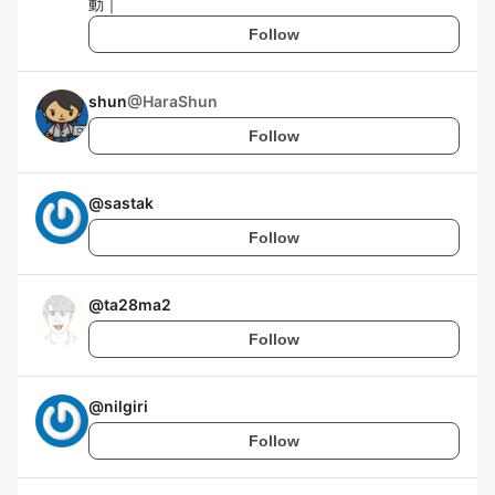
動｜
Follow
shun
@
HaraShun
Follow
@
sastak
Follow
@
ta28ma2
Follow
@
nilgiri
Follow