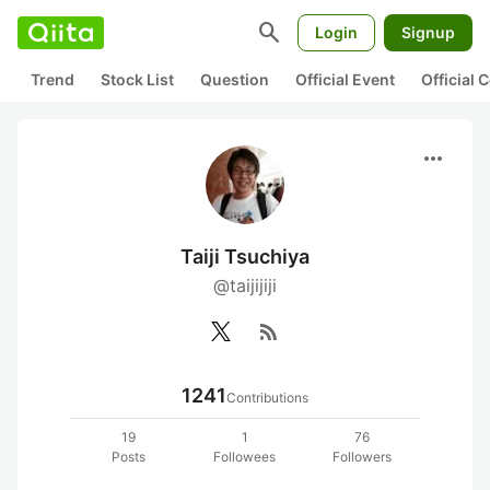
search
Login
Signup
Trend
Stock List
Question
Official Event
Official
more_horiz
Taiji Tsuchiya
@taijijiji
rss_feed
1241
Contributions
19
1
76
Posts
Followees
Followers