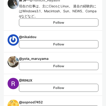
林 洋一
@
Yohichi_Hayashi
現在の仕事は、主にCiscoとLinux。 過去の経験的に
はWindows3.1、Macintosh、Sun、NEWS、Compa
qなどなど。
Follow
@
nikaidou
Follow
@
yota_maruyama
Follow
@
RINUX
Follow
@
sopnod7452