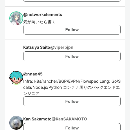
@
networkelements
気が向いたら書く
Follow
Katsuya Saito
@
viperbjpn
Follow
@
nnao45
Infra: k8s/rancher/BGP/EVPN/Flowspec Lang: Go/S
cala/Node.js/Python コンテナ周りのバックエンドエ
ンジニア
Follow
Kan Sakamoto
@
KanSAKAMOTO
Follow