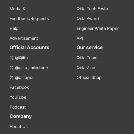
Media Kit
Qiita Tech Festa
Feedback/Requests
Qiita Award
Help
Engineer White Paper
Advertisement
API
Official Accounts
Our service
@Qiita
Qiita Team
@qiita_milestone
Qiita Zine
@qiitapoi
Official Shop
Facebook
YouTube
Podcast
Company
About Us