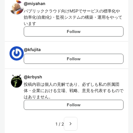
@
miyahan
パブリッククラウド向けMSPでサービスの標準化や
効率化(自動化)・監視システムの構築・運用をやって
います
Follow
@
kfujita
Follow
@
krbysh
投稿内容は個人の見解であり、必ずしも私の所属団
体・企業における立場、戦略、意見を代表するもので
はありません。
Follow
navigate_next
1
/
2