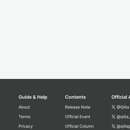
Guide & Help
Contents
Official
About
Release Note
@Qiita
Terms
Official Event
@qiita
Privacy
Official Column
@qiita