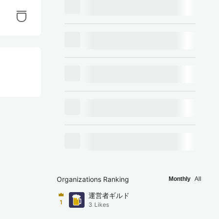
Organizations Ranking
Monthly
All
運営者ギルド
1
3
Likes