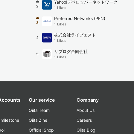
Yahoo!デベロッパーネットワーク
2
1
Likes
Preferred Networks (PFN)
3
1
Likes
株式会社ライブエスト
4
1
Likes
リブログ合同会社
5
1
Likes
 Accounts
Our service
Company
Qiita Team
About Us
_milestone
Qiita Zine
Careers
poi
Official Shop
Qiita Blog