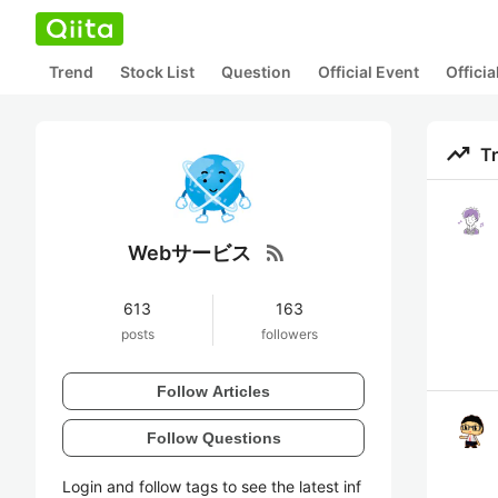
Trend
Stock List
Question
Official Event
Offici
trending_up
T
rss_feed
Webサービス
613
163
posts
followers
Follow Articles
Follow Questions
Login and follow tags to see the latest inf