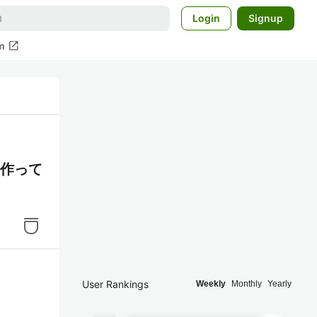
Login
Signup
open_in_new
m
を作って
User Rankings
Weekly
Monthly
Yearly