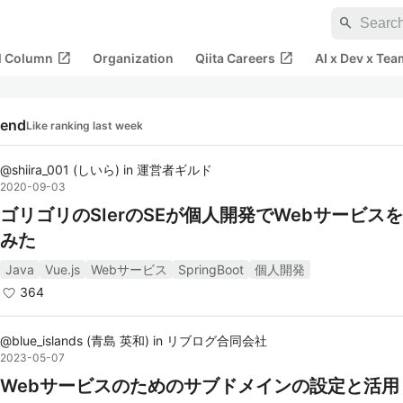
search
open_in_new
open_in_new
al Column
Organization
Qiita Careers
AI x Dev x Tea
rend
Like ranking last week
@
shiira_001
(
しいら
)
in
運営者ギルド
2020-09-03
ゴリゴリのSIerのSEが個人開発でWebサービス
みた
Java
Vue.js
Webサービス
SpringBoot
個人開発
364
@
blue_islands
(
青島 英和
)
in
リブログ合同会社
2023-05-07
Webサービスのためのサブドメインの設定と活用