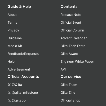
Guide & Help
Contents
About
Release Note
Terms
Official Event
Privacy
Official Column
Guideline
Advent Calendar
Media Kit
Qiita Tech Festa
Feedback/Requests
Qiita Award
Help
Engineer White Paper
Advertisement
API
Official Accounts
Our service
@Qiita
Qiita Team
@qiita_milestone
Qiita Zine
@qiitapoi
Official Shop