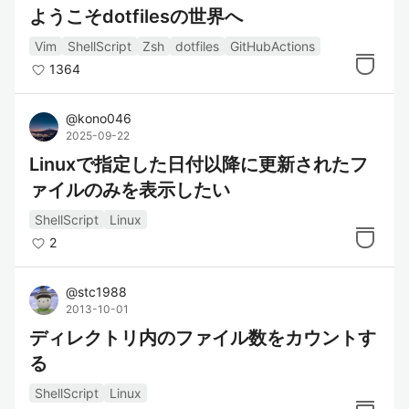
ようこそdotfilesの世界へ
記述できます。
豊富なユーティリティコマンド:
Vim
ShellScript
Zsh
dotfiles
GitHubActions
シェルスクリプトは、
, awk, se
grep
1364
d, findなどの豊富なコマンドを利用し
て、テキスト処理やファイル操作を柔
@
kono046
2025-09-22
軟に行うことができます。
Linuxで指定した日付以降に更新されたフ
ァイルのみを表示したい
リファレンス
ShellScript
Linux
公式サイト:
2
GNU Bash Official Website
ドキュメント:
@
stc1988
2013-10-01
Bash Reference Manual
ディレクトリ内のファイル数をカウントす
Advanced Bash-Scripting Guide
る
チュートリアル:
Shell Scripting Tutorial
ShellScript
Linux