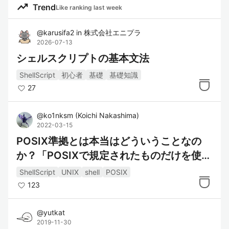
trending_up
Trend
Like ranking last week
自動化:
シェルスクリプトは、複数のコマンド
@
karusifa2
in
株式会社エニプラ
2026-07-13
を順序立てて実行することで、定型作
シェルスクリプトの基本文法
業を自動化できます。これにより、手
動で行っていた一連のタスクを効率的
ShellScript
初心者
基礎
基礎知識
に処理できます。
27
プラットフォーム依存性:
ShellScriptはUnix系システムで動作
@
ko1nksm
(
Koichi Nakashima
)
2022-03-15
するため、LinuxやmacOSなどで利用
POSIX準拠とは本当はどういうことなの
されます。WindowsでもWSL（Wind
か？「POSIXで規定されたものだけを使
ows Subsystem for Linux）を使うこ
とで実行可能です。
う」ではありません
ShellScript
UNIX
shell
POSIX
柔軟な記述:
123
シェルスクリプトは、条件分岐やルー
プ、関数などのプログラミング要素を
@
yutkat
2019-11-30
含むことができ、複雑な処理を簡潔に