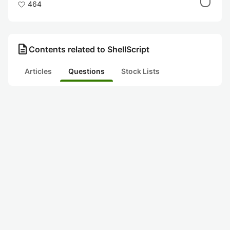
Bash Academy
464
オンラインリソース:
Linux Shell Scripting Tutorial
Vogella Shell Scripting
description
Contents related to ShellScript
コミュニティとサポート:
Articles
Questions
Stock Lists
Unix & Linux Stack Exchange
Bash Reddit Community
LinuxQuestions.org
関連タグ
Bash
Linux
コマンドライン
cmd
自動化