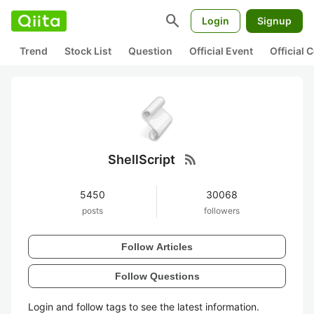
search
Login
Signup
Trend
Stock List
Question
Official Event
Official
rss_feed
ShellScript
5450
30068
posts
followers
Follow Articles
Follow Questions
Login and follow tags to see the latest information.