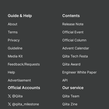
Guide & Help
Contents
About
Release Note
Terms
Official Event
Privacy
Official Column
Guideline
Advent Calendar
Media Kit
Qiita Tech Festa
Feedback/Requests
Qiita Award
Help
Engineer White Paper
Advertisement
API
Official Accounts
Our service
@Qiita
Qiita Team
@qiita_milestone
Qiita Zine