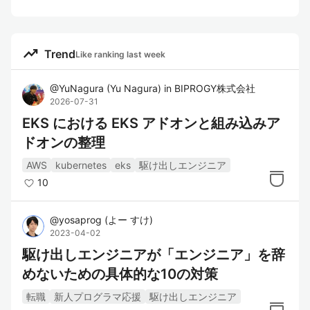
trending_up
Trend
Like ranking last week
@
YuNagura
(
Yu Nagura
)
in
BIPROGY株式会社
2026-07-31
EKS における EKS アドオンと組み込みア
ドオンの整理
AWS
kubernetes
eks
駆け出しエンジニア
10
@
yosaprog
(
よー すけ
)
2023-04-02
駆け出しエンジニアが「エンジニア」を辞
めないための具体的な10の対策
転職
新人プログラマ応援
駆け出しエンジニア