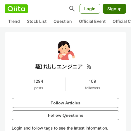
search
Login
Signup
Trend
Stock List
Question
Official Event
Official
rss_feed
駆け出しエンジニア
1294
109
posts
followers
Follow Articles
Follow Questions
Login and follow tags to see the latest information.