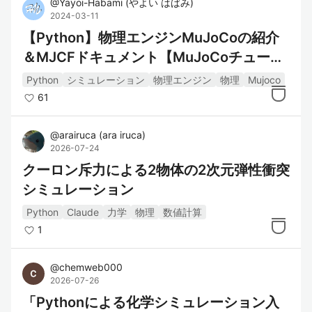
@
Yayoi-Habami
(
やよい はばみ
)
2024-03-11
【Python】物理エンジンMuJoCoの紹介
＆MJCFドキュメント【MuJoCoチュート
リアル①】
Python
シミュレーション
物理エンジン
物理
Mujoco
61
@
arairuca
(
ara iruca
)
2026-07-24
クーロン斥力による2物体の2次元弾性衝突
シミュレーション
Python
Claude
力学
物理
数値計算
1
@
chemweb000
2026-07-26
「Pythonによる化学シミュレーション入