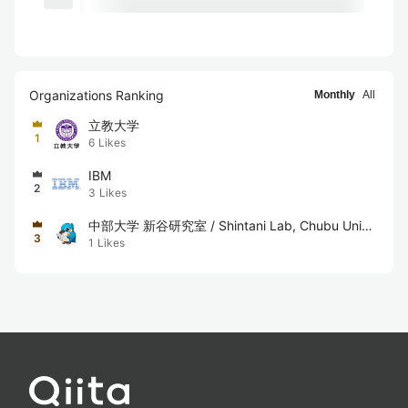
Organizations Ranking
Monthly
All
立教大学
1
6
Likes
IBM
2
3
Likes
中部大学 新谷研究室 / Shintani Lab, Chubu Unive
3
1
Likes
rsity