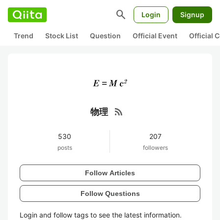
search
Login
Signup
Trend
Stock List
Question
Official Event
Official
rss_feed
物理
530
207
posts
followers
Follow Articles
Follow Questions
Login and follow tags to see the latest information.