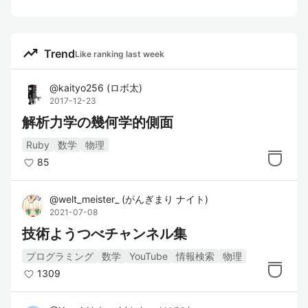
trending_up
Trend
Like ranking last week
@
kaityo256
(
ロボ太
)
2017-12-23
解析力学の幾何学的側面
Ruby
数学
物理
85
@
welt_meister_
(
がんぎまり ナイト
)
2021-07-08
技術ようつべチャンネル集
プログラミング
数学
YouTube
情報検索
物理
1309