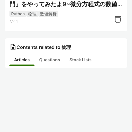
門」をやってみたよ9~微分方程式の数値
解法・単振動を例に~
Python
物理
数値解析
1
description
Contents related to 物理
Articles
Questions
Stock Lists