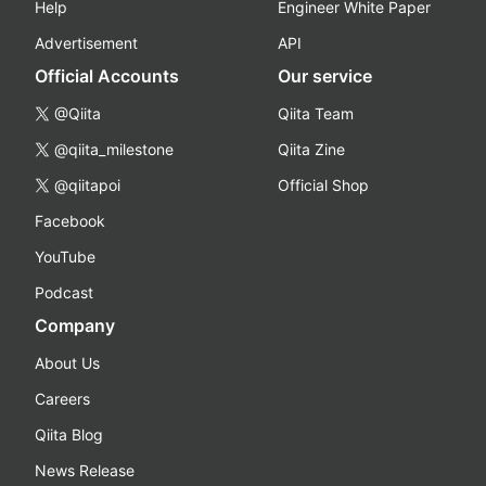
Help
Engineer White Paper
Advertisement
API
Official Accounts
Our service
@Qiita
Qiita Team
@qiita_milestone
Qiita Zine
@qiitapoi
Official Shop
Facebook
YouTube
Podcast
Company
About Us
Careers
Qiita Blog
News Release