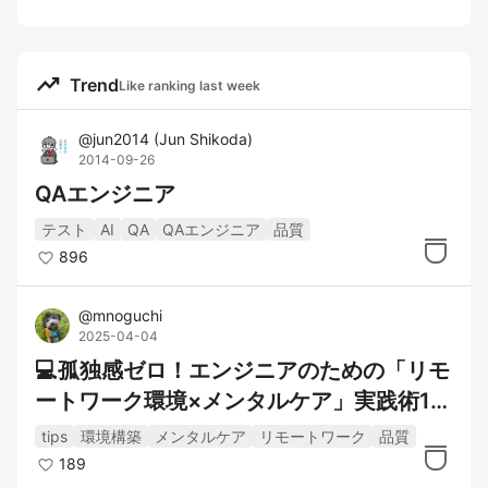
trending_up
Trend
Like ranking last week
@
jun2014
(
Jun Shikoda
)
2014-09-26
QAエンジニア
テスト
AI
QA
QAエンジニア
品質
896
@
mnoguchi
2025-04-04
💻孤独感ゼロ！エンジニアのための「リモ
ートワーク環境×メンタルケア」実践術10
選
tips
環境構築
メンタルケア
リモートワーク
品質
189