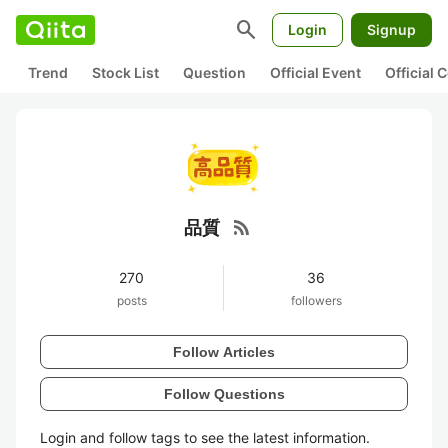
search
Login
Signup
Trend
Stock List
Question
Official Event
Official
rss_feed
品質
270
36
posts
followers
Follow Articles
Follow Questions
Login and follow tags to see the latest information.