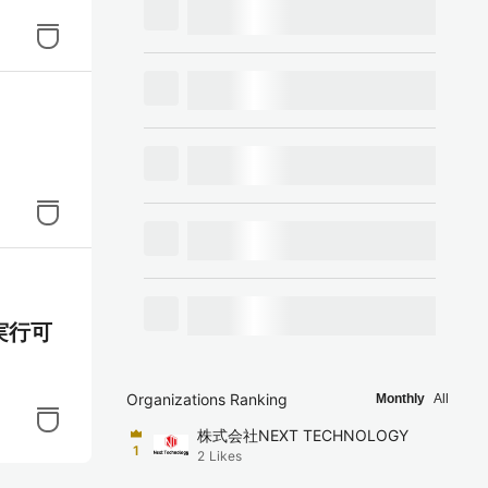
を実行可
Organizations Ranking
Monthly
All
株式会社NEXT TECHNOLOGY
1
2
Likes