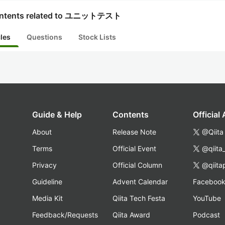
ntents related to ユニットテスト
cles
Questions
Stock Lists
Guide & Help
Contents
Official
About
Release Note
@Qiita
Terms
Official Event
@qiita
Privacy
Official Column
@qiita
Guideline
Advent Calendar
Faceboo
Media Kit
Qiita Tech Festa
YouTube
Feedback/Requests
Qiita Award
Podcast