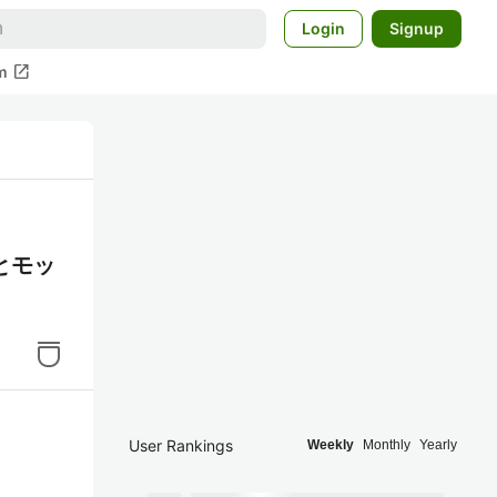
Login
Signup
open_in_new
m
とモッ
User Rankings
Weekly
Monthly
Yearly