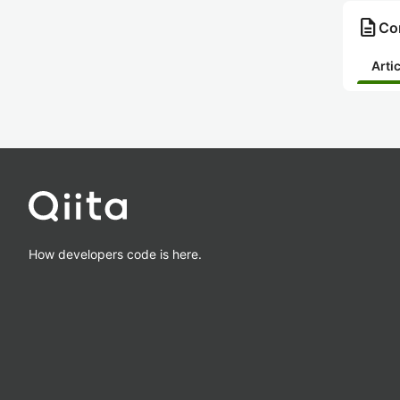
description
Co
Arti
How developers code is here.