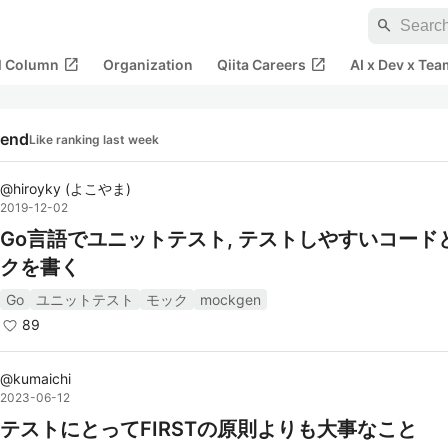
search
open_in_new
open_in_new
al Column
Organization
Qiita Careers
AI x Dev x Tea
rend
Like ranking last week
@
hiroyky
(
よこやま
)
2019-12-02
Go言語でユニットテスト, テストしやすいコード
クを書く
Go
ユニットテスト
モック
mockgen
89
@
kumaichi
2023-06-12
テストにとってFIRSTの原則よりも大事なこと