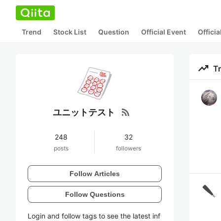
Trend
Stock List
Question
Official Event
Offici
trending_up
T
rss_feed
ユニットテスト
248
32
posts
followers
Follow Articles
Follow Questions
Login and follow tags to see the latest inf