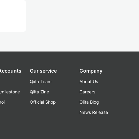
 Accounts
Our service
Company
Qiita Team
About Us
_milestone
Qiita Zine
Careers
poi
Official Shop
Qiita Blog
k
News Release