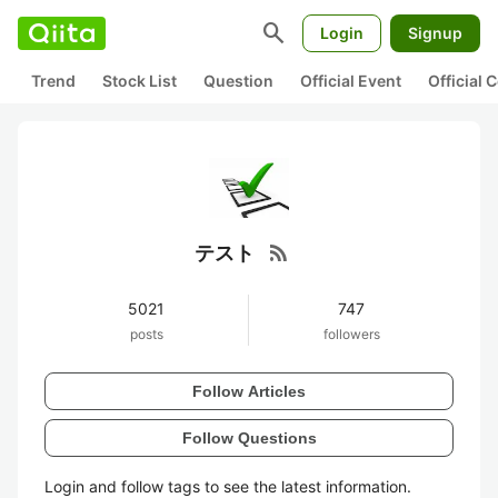
search
Login
Signup
Trend
Stock List
Question
Official Event
Official
rss_feed
テスト
5021
747
posts
followers
Follow Articles
Follow Questions
Login and follow tags to see the latest information.