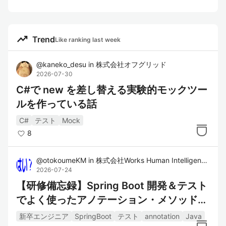
trending_up
Trend
Like ranking last week
@
kaneko_desu
in
株式会社オフグリッド
2026-07-30
C#で new を差し替える実験的モックツー
ルを作っている話
C#
テスト
Mock
8
@
otokoumeKM
in
株式会社Works Human Intelligence
2026-07-24
【研修備忘録】Spring Boot 開発＆テスト
でよく使ったアノテーション・メソッドま
とめ
新卒エンジニア
SpringBoot
テスト
annotation
Java