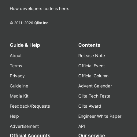
How developers code is here.
© 2011-
2026
Qiita Inc.
Guide & Help
Contents
About
Release Note
Terms
Official Event
Privacy
Official Column
Guideline
Advent Calendar
Media Kit
Qiita Tech Festa
Feedback/Requests
Qiita Award
Help
Engineer White Paper
Advertisement
API
Official Accounts
Our service