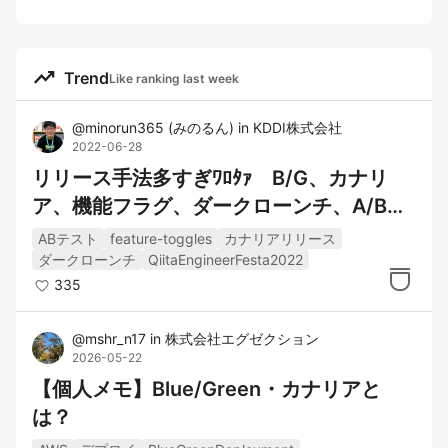
trending_up
Trend
Like ranking last week
@
minorun365
(
みのるん
)
in
KDDI株式会社
2022-06-28
リリース手法多すぎﾜﾛﾀｧ B/G、カナリ
ア、機能フラグ、ダークローンチ、A/Bテ
スト、、など
ABテスト
feature-toggles
カナリアリリース
ダークローンチ
QiitaEngineerFesta2022
335
@
mshr_n17
in
株式会社エグゼクション
2026-05-22
【個人メモ】Blue/Green・カナリアと
は？