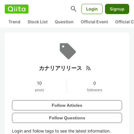
search
Login
Signup
Trend
Stock List
Question
Official Event
Official
rss_feed
カナリアリリース
10
0
posts
followers
Follow Articles
Follow Questions
Login and follow tags to see the latest information.