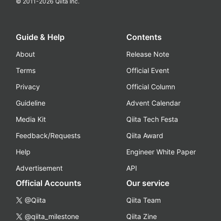
© 2011-
2026
Qiita Inc.
Guide & Help
Contents
About
Release Note
Terms
Official Event
Privacy
Official Column
Guideline
Advent Calendar
Media Kit
Qiita Tech Festa
Feedback/Requests
Qiita Award
Help
Engineer White Paper
Advertisement
API
Official Accounts
Our service
@Qiita
Qiita Team
@qiita_milestone
Qiita Zine