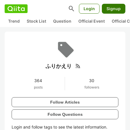
search
Login
Signup
Trend
Stock List
Question
Official Event
Official
rss_feed
ふりかえり
364
30
posts
followers
Follow Articles
Follow Questions
Login and follow tags to see the latest information.