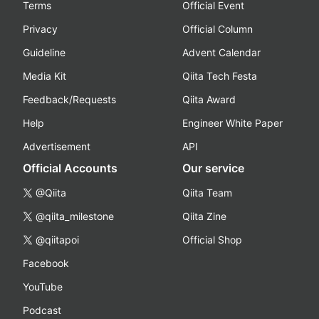
Terms
Official Event
Privacy
Official Column
Guideline
Advent Calendar
Media Kit
Qiita Tech Festa
Feedback/Requests
Qiita Award
Help
Engineer White Paper
Advertisement
API
Official Accounts
Our service
@Qiita
Qiita Team
@qiita_milestone
Qiita Zine
@qiitapoi
Official Shop
Facebook
YouTube
Podcast