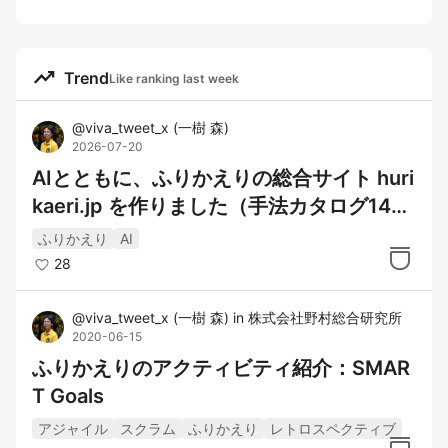
trending_up
Trend
Like ranking last week
@
viva_tweet_x
(
一樹 森
)
2026-07-20
AIとともに、ふりかえりの総合サイト huri
kaeri.jp を作りました（手法カタログ144
種・全無料）
ふりかえり
AI
28
@
viva_tweet_x
(
一樹 森
)
in
株式会社野村総合研究所
2020-06-15
ふりかえりのアクティビティ紹介：SMAR
T Goals
アジャイル
スクラム
ふりかえり
レトロスペクティブ