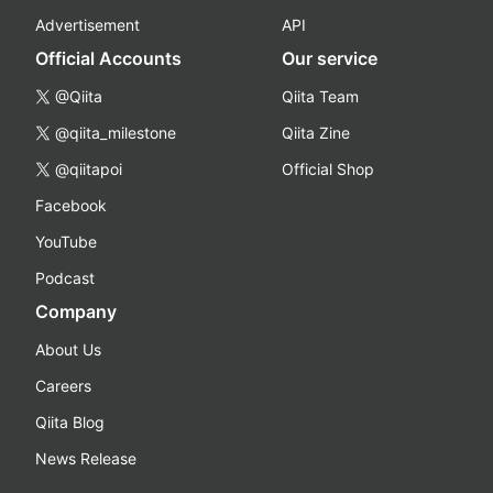
Advertisement
API
Official Accounts
Our service
@Qiita
Qiita Team
@qiita_milestone
Qiita Zine
@qiitapoi
Official Shop
Facebook
YouTube
Podcast
Company
About Us
Careers
Qiita Blog
News Release