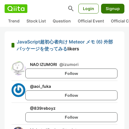
search
Login
Signup
Trend
Stock List
Question
Official Event
Official
JavaScript超初心者向け Meteor メモ (6) 外部
パッケージを使ってみる
likers
NAO IZUMORI
@
izumori
Follow
@
aoi_fuka
Follow
@
839reboyz
Follow