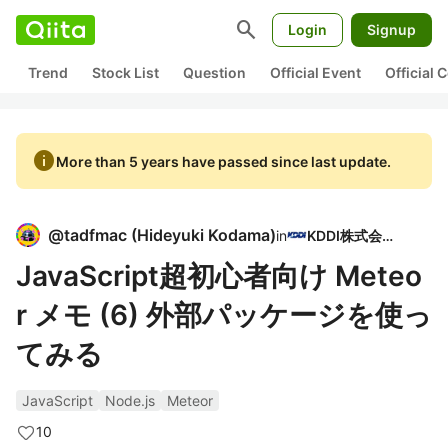
search
Login
Signup
Trend
Stock List
Question
Official Event
Official
info
More than 5 years have passed since last update.
@
tadfmac
(
Hideyuki Kodama
)
in
KDDI株式会社
JavaScript超初心者向け Meteo
r メモ (6) 外部パッケージを使っ
てみる
JavaScript
Node.js
Meteor
10