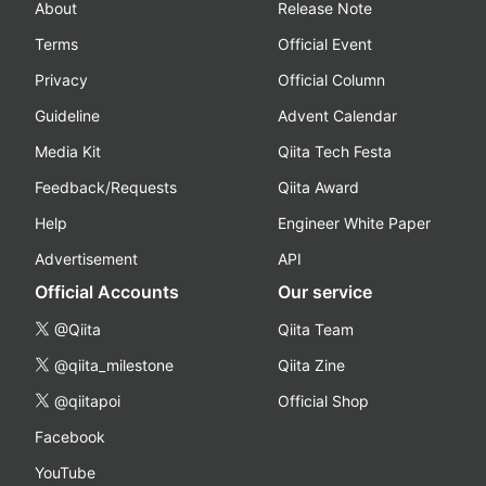
About
Release Note
Terms
Official Event
Privacy
Official Column
Guideline
Advent Calendar
Media Kit
Qiita Tech Festa
Feedback/Requests
Qiita Award
Help
Engineer White Paper
Advertisement
API
Official Accounts
Our service
@Qiita
Qiita Team
@qiita_milestone
Qiita Zine
@qiitapoi
Official Shop
Facebook
YouTube