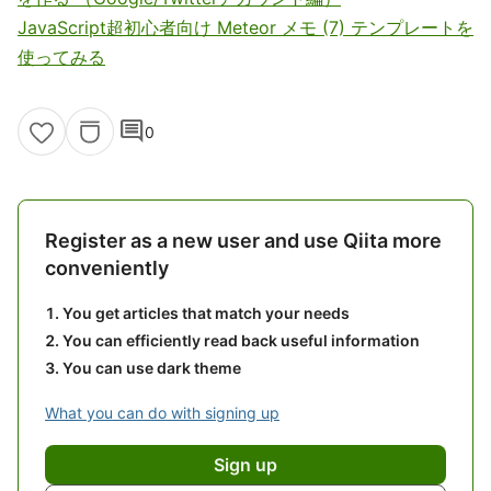
JavaScript超初心者向け Meteor メモ (7) テンプレートを
使ってみる
comment
0
Register as a new user and use Qiita more
conveniently
You get articles that match your needs
You can efficiently read back useful information
You can use dark theme
What you can do with signing up
Sign up