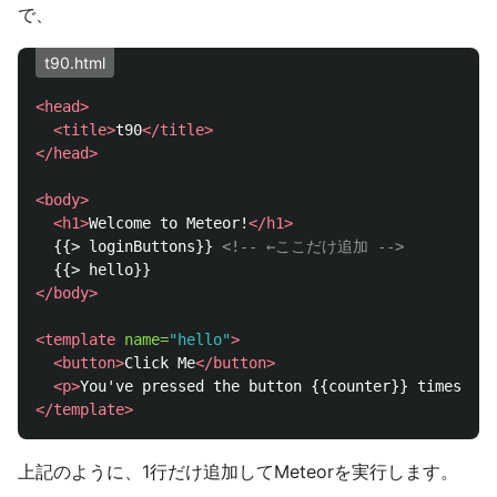
で、
t90.html
<head>
<title>
t90
</title>
</head>
<body>
<h1>
Welcome to Meteor!
</h1>
  {{> loginButtons}} 
<!-- ←ここだけ追加 -->
</body>
<template
name=
"hello"
>
<button>
Click Me
</button>
<p>
You've pressed the button {{counter}} times.
</p
</template>
上記のように、1行だけ追加してMeteorを実行します。