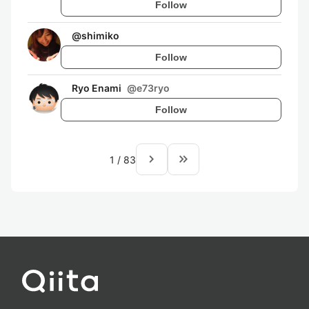
Follow
@
shimiko
Follow
Ryo Enami
@
e73ryo
Follow
navigate_next
keyboard_double_arrow_right
1
/
83