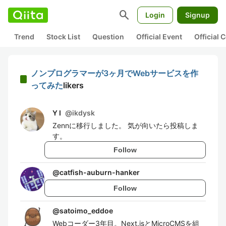
search
Login
Signup
Trend
Stock List
Question
Official Event
Official
ノンプログラマーが3ヶ月でWebサービスを作
ってみた
likers
Y I
@
ikdysk
Zennに移行しました。 気が向いたら投稿しま
す。
Follow
@
catfish-auburn-hanker
Follow
@
satoimo_eddoe
Webコーダー3年目。Next.jsとMicroCMSを組