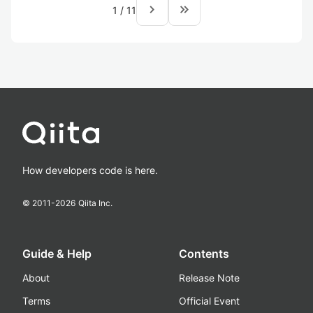
navigate_next
keyboard_double_arrow_right
1
/
11
How developers code is here.
© 2011-
2026
Qiita Inc.
Guide & Help
Contents
About
Release Note
Terms
Official Event