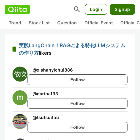
search
Login
Signup
Trend
Stock List
Question
Official Event
Official
実践LangChain！RAGによる特化LLMシステム
の作り方
likers
@
xishanyichui886
Follow
@
gariba193
Follow
@
tsutsuitou
Follow