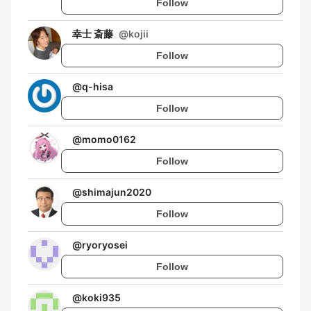
Follow
幸士 斎藤
@
kojii
Follow
@
q-hisa
Follow
@
momo0162
Follow
@
shimajun2020
Follow
@
ryoryosei
Follow
@
koki935