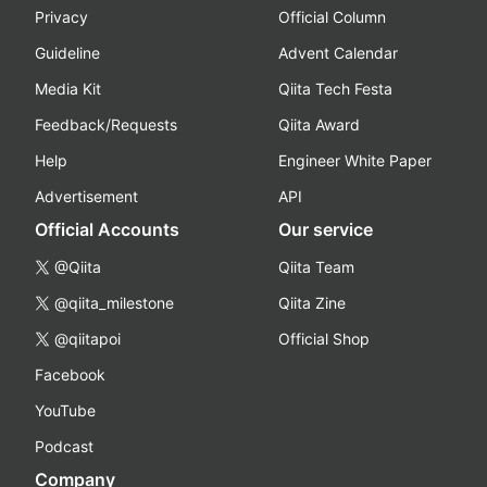
Privacy
Official Column
Guideline
Advent Calendar
Media Kit
Qiita Tech Festa
Feedback/Requests
Qiita Award
Help
Engineer White Paper
Advertisement
API
Official Accounts
Our service
@Qiita
Qiita Team
@qiita_milestone
Qiita Zine
@qiitapoi
Official Shop
Facebook
YouTube
Podcast
Company