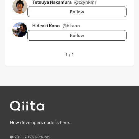
Tetsuya Nakamura
@
t2ynkmr
Follow
Hideaki Kano
@
hkano
Follow
1
/
1
How developers code is here.
© 2011-
2026
Qiita Inc.