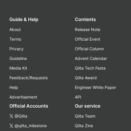
Guide & Help
Contents
About
Release Note
Terms
Official Event
Privacy
Official Column
Guideline
Advent Calendar
Media Kit
Qiita Tech Festa
Feedback/Requests
Qiita Award
Help
Engineer White Paper
Advertisement
API
Official Accounts
Our service
@Qiita
Qiita Team
@qiita_milestone
Qiita Zine