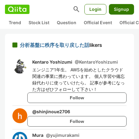
search
Login
Signup
Trend
Stock List
Question
Official Event
Official
分析基盤に秩序を取り戻した話
likers
Kentaro Yoshizumi
@
KentaroYoshizumi
エンジニア1年生。 AWSを始めとしたクラウド
関連の事業に携わっています。 個人学習や備忘
録代わりに使っていけたら。 記事が参考になっ
た方はぜひフォローして下さい！
Follow
@
shinjinoue2706
Follow
Mura
@
yujimurakami