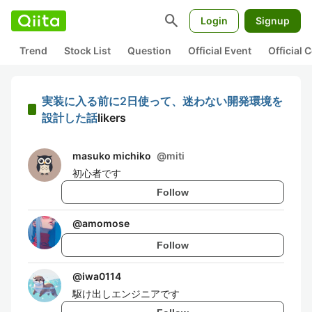
search
Login
Signup
Trend
Stock List
Question
Official Event
Official
実装に入る前に2日使って、迷わない開発環境を
設計した話
likers
masuko michiko
@
miti
初心者です
Follow
@
amomose
Follow
@
iwa0114
駆け出しエンジニアです