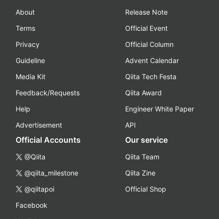
About
Release Note
Terms
Official Event
Privacy
Official Column
Guideline
Advent Calendar
Media Kit
Qiita Tech Festa
Feedback/Requests
Qiita Award
Help
Engineer White Paper
Advertisement
API
Official Accounts
Our service
@Qiita
Qiita Team
@qiita_milestone
Qiita Zine
@qiitapoi
Official Shop
Facebook