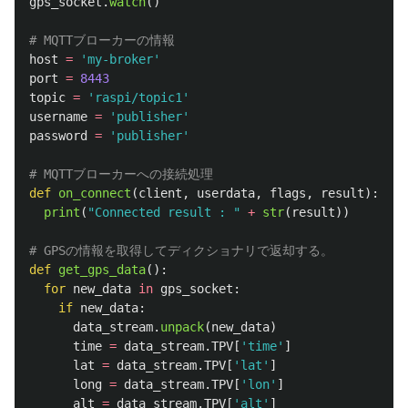
gps_socket
.
watch
()
host
=
'
my-broker
'
port
=
8443
topic
=
'
raspi/topic1
'
username
=
'
publisher
'
password
=
'
publisher
'
def
on_connect
(
client
,
userdata
,
flags
,
result
):
print
(
"
Connected result : 
"
+
str
(
result
))
def
get_gps_data
():
for
new_data
in
gps_socket
:
if
new_data
:
data_stream
.
unpack
(
new_data
)
time
=
data_stream
.
TPV
[
'
time
'
]
lat
=
data_stream
.
TPV
[
'
lat
'
]
long
=
data_stream
.
TPV
[
'
lon
'
]
alt
=
data_stream
.
TPV
[
'
alt
'
]