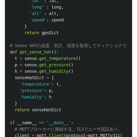
'
lat
'
:
lat
,
'
long
'
:
long
,
'
alt
'
:
alt
,
'
speed
'
:
speed
}
return
gpsDict
def
get_sense_hat
():
t
=
sense
.
get_temperature
()
p
=
sense
.
get_pressure
()
h
=
sense
.
get_humidity
()
senseHatDict
=
{
'
temperature
'
:
t
,
'
pressure
'
:
p
,
'
humidity
'
:
h
}
return
senseHatDict
if
__name__
==
'
__main__
'
:
client
=
mqtt
.
Client
(
protocol
=
mqtt
.
MQTTv311
)