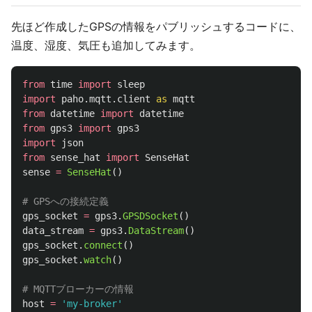
先ほど作成したGPSの情報をパブリッシュするコードに、
温度、湿度、気圧も追加してみます。
from
time
import
sleep
import
paho.mqtt.client
as
mqtt
from
datetime
import
datetime
from
gps3
import
gps3
import
json
from
sense_hat
import
SenseHat
sense
=
SenseHat
()
gps_socket
=
gps3
.
GPSDSocket
()
data_stream
=
gps3
.
DataStream
()
gps_socket
.
connect
()
gps_socket
.
watch
()
host
=
'
my-broker
'