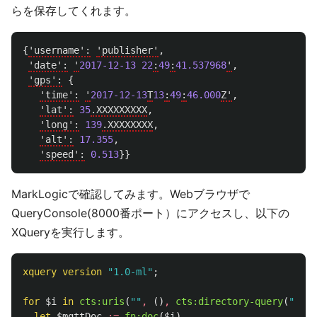
らを保存してくれます。
{
'username':
'publisher'
,
'date':
'
2017-12-13
22
:
49
:
41.537968
'
,
'gps':
{
'time':
'
2017-12-13
T
13
:
49
:
46.000
Z'
,
'lat':
35
.XXXXXXXXX
,
'long':
139
.XXXXXXXX
,
'alt':
17.355
,
'speed':
0.513
}}
MarkLogicで確認してみます。Webブラウザで
QueryConsole(8000番ポート）にアクセスし、以下の
XQueryを実行します。
xquery
version
"1.0-ml"
;
for
$i
in
cts:uris
(
""
,
()
,
cts:directory-query
(
"/mqt
let
$mqttDoc
:=
fn:doc
(
$i
)