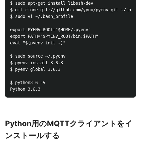
$ sudo apt-get install libssh-dev

$ git clone git://github.com/yyuu/pyenv.git ~/.pyenv

$ sudo vi ~/.bash_profile

export PYENV_ROOT="$HOME/.pyenv"

export PATH="$PYENV_ROOT/bin:$PATH"

eval "$(pyenv init -)"

$ sudo source ~/.pyenv

$ pyenv install 3.6.3

$ pyenv global 3.6.3

$ python3.6 -V

Python用のMQTTクライアントをイ
ンストールする