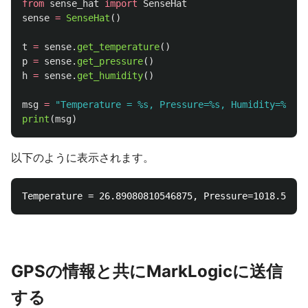
from
sense_hat
import
SenseHat
sense
=
SenseHat
()
t
=
sense
.
get_temperature
()
p
=
sense
.
get_pressure
()
h
=
sense
.
get_humidity
()
msg
=
"
Temperature = %s, Pressure=%s, Humidity=%s
"
%
print
(
msg
)
以下のように表示されます。
GPSの情報と共にMarkLogicに送信
する