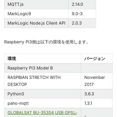
MQTT.js
2.14.0
MarkLogic9
9.0-3
MarkLogic Node.js Client API
2.0.3
Raspberry Pi3側は以下の環境を使用します。
環境
バージョン
Raspberry Pi3 Model B
RASPBIAN STRETCH WITH
November
DESKTOP
2017
Python3
3.6.3
paho-mqtt
1.3.1
GLOBALSAT BU-353S4 USB GPSレ
-