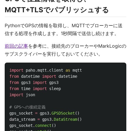
MQTT+TLSでパブリッシュする
PythonでGPSの情報を取得し、MQTTでブローカーに送
信する処理を作成します。1秒間隔で送信し続けます。
前回の記事
を参考に、接続先のブローカーやMarkLogicの
サブスクライバーを実行しておいてください。
import
paho.mqtt.client
as
mqtt
from
datetime
import
datetime
from
gps3
import
gps3
from
time
import
sleep
import
json
gps_socket
=
gps3
.
GPSDSocket
()
data_stream
=
gps3
.
DataStream
()
gps_socket
.
connect
()