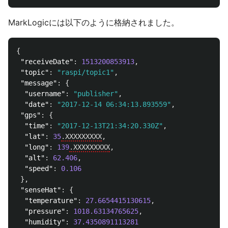
MarkLogicには以下のように格納されました。
{
"receiveDate"
:
1513200853913
,
"topic"
:
"raspi/topic1"
,
"message"
:
{
"username"
:
"publisher"
,
"date"
:
"2017-12-14 06:34:13.893559"
,
"gps"
:
{
"time"
:
"2017-12-13T21:34:20.330Z"
,
"lat"
:
35
.XXXXXXXXX
,
"long"
:
139
.XXXXXXXXX
,
"alt"
:
62.406
,
"speed"
:
0.106
},
"senseHat"
:
{
"temperature"
:
27.6654415130615
,
"pressure"
:
1018.63134765625
,
"humidity"
:
37.4350891113281