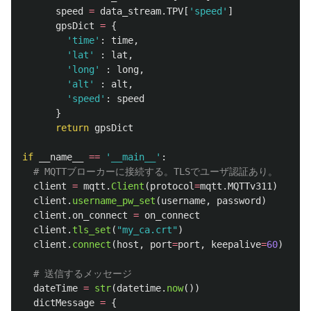
speed
=
data_stream
.
TPV
[
'
speed
'
]
gpsDict
=
{
'
time
'
:
time
,
'
lat
'
:
lat
,
'
long
'
:
long
,
'
alt
'
:
alt
,
'
speed
'
:
speed
}
return
gpsDict
if
__name__
==
'
__main__
'
:
client
=
mqtt
.
Client
(
protocol
=
mqtt
.
MQTTv311
)
client
.
username_pw_set
(
username
,
password
)
client
.
on_connect
=
on_connect
client
.
tls_set
(
"
my_ca.crt
"
)
client
.
connect
(
host
,
port
=
port
,
keepalive
=
60
)
dateTime
=
str
(
datetime
.
now
())
dictMessage
=
{