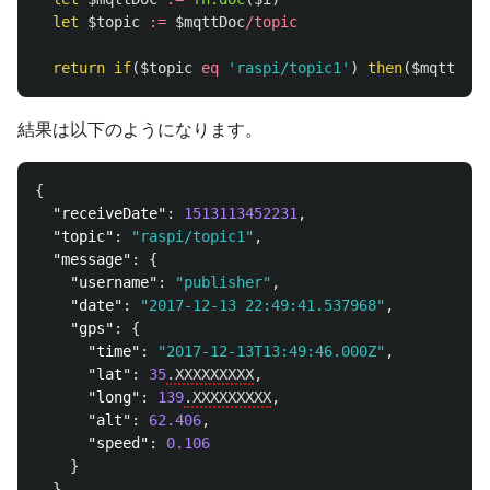
let
$topic
:=
$mqttDoc
/
topic
return
if
(
$topic
eq
'raspi/topic1'
)
then
(
$mqttDoc
)
結果は以下のようになります。
{
"receiveDate"
:
1513113452231
,
"topic"
:
"raspi/topic1"
,
"message"
:
{
"username"
:
"publisher"
,
"date"
:
"2017-12-13 22:49:41.537968"
,
"gps"
:
{
"time"
:
"2017-12-13T13:49:46.000Z"
,
"lat"
:
35
.XXXXXXXXX
,
"long"
:
139
.XXXXXXXXX
,
"alt"
:
62.406
,
"speed"
:
0.106
}
}