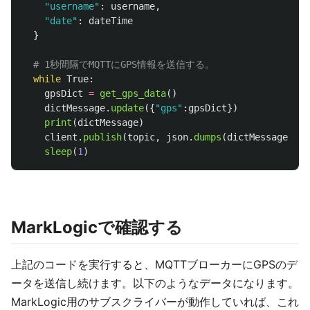
"
username
"
:
username
,
"
date
"
:
dateTime
}
while
True
:
gpsDict
=
get_gps_data
()
dictMessage
.
update
({
"
gps
"
:
gpsDict
})
print
(
dictMessage
)
client
.
publish
(
topic
,
json
.
dumps
(
dictMessage
))
sleep
(
1
)
MarkLogicで確認する
上記のコードを実行すると、MQTTブローカーにGPSのデ
ータを送信し続けます。以下のようなデータになります。
MarkLogic用のサブスクライバーが動作していれば、これ