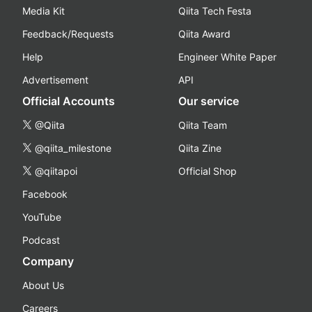
Media Kit
Qiita Tech Festa
Feedback/Requests
Qiita Award
Help
Engineer White Paper
Advertisement
API
Official Accounts
Our service
@Qiita
Qiita Team
@qiita_milestone
Qiita Zine
@qiitapoi
Official Shop
Facebook
YouTube
Podcast
Company
About Us
Careers