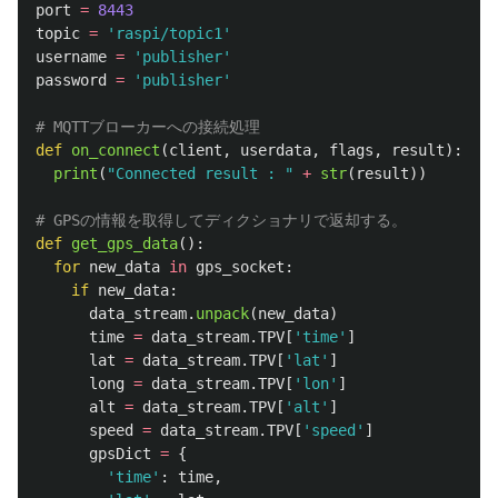
port
=
8443
topic
=
'
raspi/topic1
'
username
=
'
publisher
'
password
=
'
publisher
'
def
on_connect
(
client
,
userdata
,
flags
,
result
):
print
(
"
Connected result : 
"
+
str
(
result
))
def
get_gps_data
():
for
new_data
in
gps_socket
:
if
new_data
:
data_stream
.
unpack
(
new_data
)
time
=
data_stream
.
TPV
[
'
time
'
]
lat
=
data_stream
.
TPV
[
'
lat
'
]
long
=
data_stream
.
TPV
[
'
lon
'
]
alt
=
data_stream
.
TPV
[
'
alt
'
]
speed
=
data_stream
.
TPV
[
'
speed
'
]
gpsDict
=
{
'
time
'
:
time
,