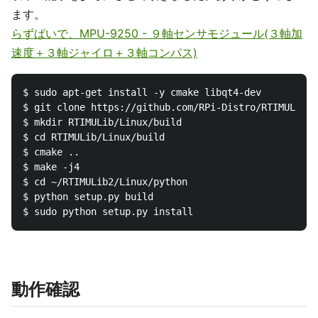
ます。
らずぱいで、MPU-9250 - ９軸センサモジュール(３軸加
速度＋３軸ジャイロ＋３軸コンパス)
$ sudo apt-get install -y cmake libqt4-dev

$ git clone https://github.com/RPi-Distro/RTIMULib.g
$ mkdir RTIMULib/Linux/build

$ cd RTIMULib/Linux/build

$ cmake ..

$ make -j4

$ cd ~/RTIMULib2/Linux/python

$ python setup.py build

動作確認