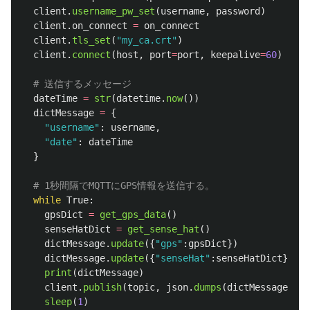
client
.
username_pw_set
(
username
,
password
)
client
.
on_connect
=
on_connect
client
.
tls_set
(
"
my_ca.crt
"
)
client
.
connect
(
host
,
port
=
port
,
keepalive
=
60
)
dateTime
=
str
(
datetime
.
now
())
dictMessage
=
{
"
username
"
:
username
,
"
date
"
:
dateTime
}
while
True
:
gpsDict
=
get_gps_data
()
senseHatDict
=
get_sense_hat
()
dictMessage
.
update
({
"
gps
"
:
gpsDict
})
dictMessage
.
update
({
"
senseHat
"
:
senseHatDict
})
print
(
dictMessage
)
client
.
publish
(
topic
,
json
.
dumps
(
dictMessage
))
sleep
(
1
)