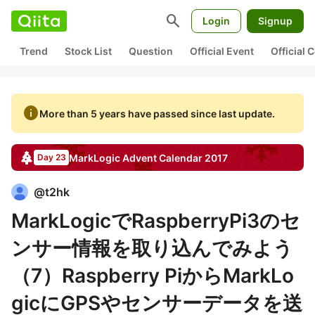
search
Login
Signup
Trend
Stock List
Question
Official Event
Official
info
More than 5 years have passed since last update.
MarkLogic
Advent Calendar
2017
Day 23
@
t2hk
MarkLogicでRaspberryPi3のセ
ンサー情報を取り込んでみよう
（7）Raspberry PiからMarkLo
gicにGPSやセンサーデータを送