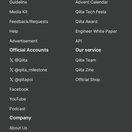
Guideline
Advent Calendar
Media Kit
Qiita Tech Festa
Feedback/Requests
Qiita Award
Help
Engineer White Paper
Advertisement
API
Official Accounts
Our service
@Qiita
Qiita Team
@qiita_milestone
Qiita Zine
@qiitapoi
Official Shop
Facebook
YouTube
Podcast
Company
About Us