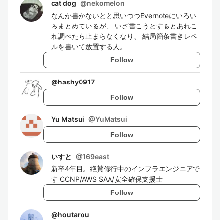
cat dog
@
nekomelon
なんか書かないとと思いつつEvernoteにいろい
ろまとめているが、 いざ書こうとするとあれこ
れ調べたら止まらなくなり、 結局箇条書きレベ
ルを書いて放置する人。
Follow
@
hashy0917
Follow
Yu Matsui
@
YuMatsui
Follow
いすと
@
169east
新卒4年目。絶賛修行中のインフラエンジニアで
す CCNP/AWS SAA/安全確保支援士
Follow
@
houtarou