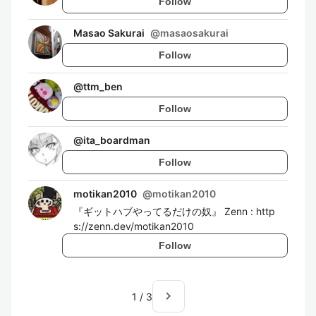
Follow
Masao Sakurai
@
masaosakurai
Follow
@
ttm_ben
Follow
@
ita_boardman
Follow
motikan2010
@
motikan2010
『ギットハブやってるだけの奴』 Zenn : http
s://zenn.dev/motikan2010
Follow
navigate_next
1
/
3