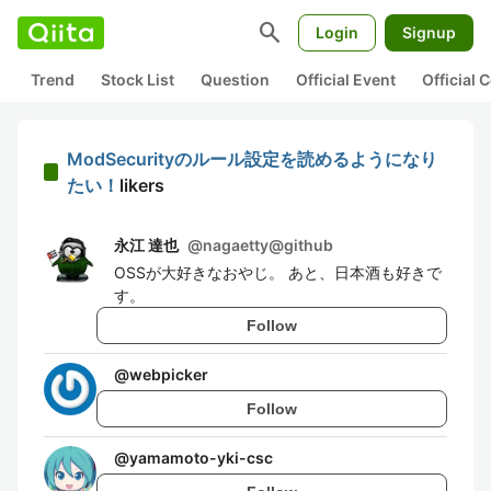
search
Login
Signup
Trend
Stock List
Question
Official Event
Official
ModSecurityのルール設定を読めるようになり
たい！
likers
永江 達也
@
nagaetty@github
OSSが大好きなおやじ。 あと、日本酒も好きで
す。
Follow
@
webpicker
Follow
@
yamamoto-yki-csc