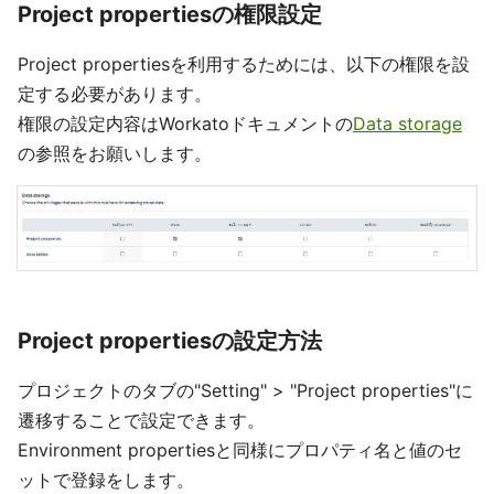
Project propertiesの権限設定
Project propertiesを利用するためには、以下の権限を設
定する必要があります。
権限の設定内容はWorkatoドキュメントの
Data storage
の参照をお願いします。
Project propertiesの設定方法
プロジェクトのタブの"Setting" > "Project properties"に
遷移することで設定できます。
Environment propertiesと同様にプロパティ名と値のセ
ットで登録をします。