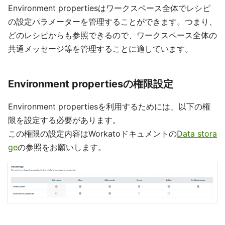
Environment propertiesはワークスペース全体でレシピ
の設定パラメーターを管理することができます。つまり、
どのレシピからも参照できるので、ワークスペース全体の
共通メッセージ等を管理することに適しています。
Environment propertiesの権限設定
Environment propertiesを利用するためには、以下の権
限を設定する必要があります。
この権限の設定内容はWorkatoドキュメントの
Data stora
ge
の参照をお願いします。