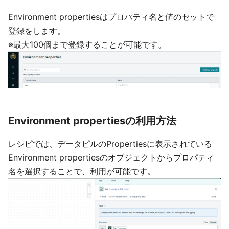
Environment propertiesはプロパティ名と値のセットで
登録をします。
※最大100個まで登録することが可能です。
Environment propertiesの利用方法
レシピでは、データピルのPropertiesに表示されている
Environment propertiesのオブジェクトからプロパティ
名を選択することで、利用が可能です。