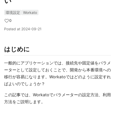
い
環境設定
Workato
0
Posted at
2024-09-21
はじめに
一般的にアプリケーションでは、接続先や固定値をパラメ
ーターとして設定しておくことで、開発から本番環境への
移行が容易になります。Workatoではどのように設定すれ
ばよいのでしょうか？
この記事では、Workatoでパラメーターの設定方法、利用
方法をご説明します。