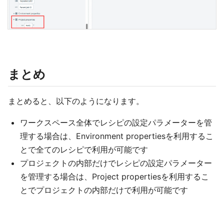
まとめ
まとめると、以下のようになります。
ワークスペース全体でレシピの設定パラメーターを管
理する場合は、Environment propertiesを利用するこ
とで全てのレシピで利用が可能です
プロジェクトの内部だけでレシピの設定パラメーター
を管理する場合は、Project propertiesを利用するこ
とでプロジェクトの内部だけで利用が可能です