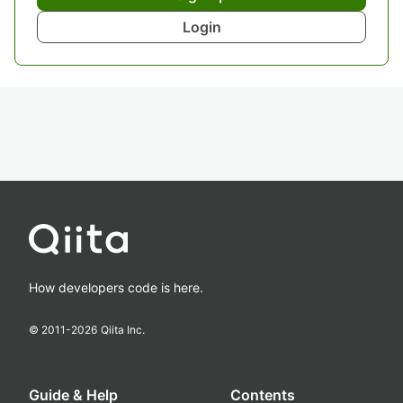
Login
How developers code is here.
© 2011-
2026
Qiita Inc.
Guide & Help
Contents