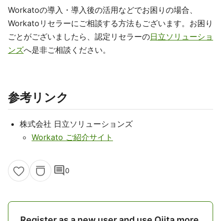
Workatoの導入・導入後の活用などでお困りの場合、
Workatoリセラーにご相談する方法もございます。お困り
ごとがございましたら、認定リセラーの
日立ソリューショ
ンズ
へ是非ご相談ください。
参考リンク
株式会社 日立ソリューションズ
Workato ご紹介サイト
comment
0
Register as a new user and use Qiita more