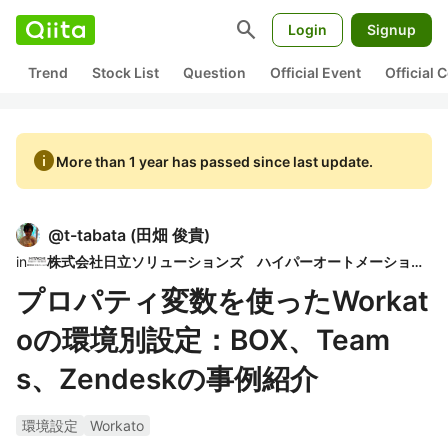
search
Login
Signup
Trend
Stock List
Question
Official Event
Official
info
More than 1 year has passed since last update.
@
t-tabata
(
田畑 俊貴
)
in
株式会社日立ソリューションズ ハイパーオートメーションコミュニティ
プロパティ変数を使ったWorkat
oの環境別設定：BOX、Team
s、Zendeskの事例紹介
環境設定
Workato