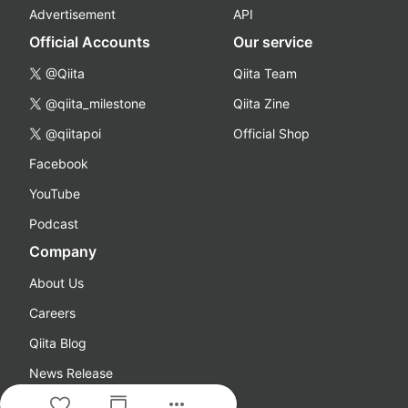
Advertisement
API
Official Accounts
Our service
@Qiita
Qiita Team
@qiita_milestone
Qiita Zine
@qiitapoi
Official Shop
Facebook
YouTube
Podcast
Company
About Us
Careers
Qiita Blog
News Release
more_horiz