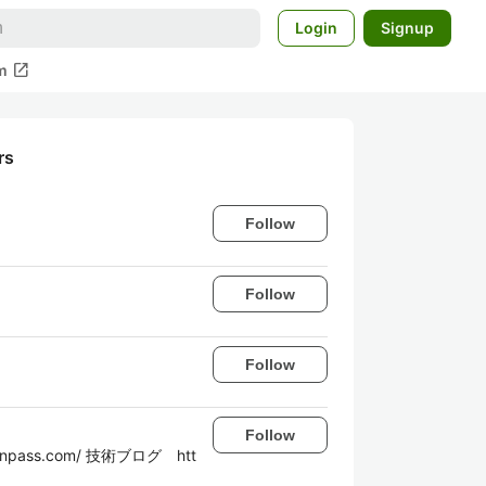
Login
Signup
open_in_new
m
rs
Follow
Follow
Follow
Follow
ss.com/ 技術ブログ htt