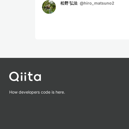
松野 弘法
@
hiro_matsuno2
How developers code is here.