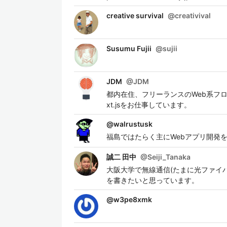
creative survival
@
creativival
Susumu Fujii
@
sujii
JDM
@
JDM
都内在住、フリーランスのWeb系フロントエン
xt.jsをお仕事しています。
@
walrustusk
福島ではたらく主にWebアプリ開発
誠二 田中
@
Seiji_Tanaka
大阪大学で無線通信(たまに光ファイ
を書きたいと思っています。
@
w3pe8xmk