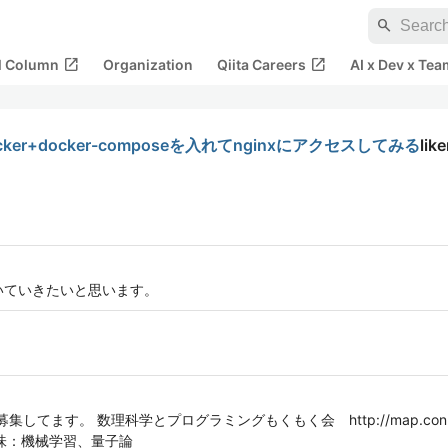
search
open_in_new
open_in_new
al Column
Organization
Qiita Careers
AI x Dev x Tea
docker+docker-composeを入れてnginxにアクセスしてみる
like
いていきたいと思います。
てます。 数理科学とプログラミングもくもく会 http://map.connpa
 最近の興味：機械学習、量子論