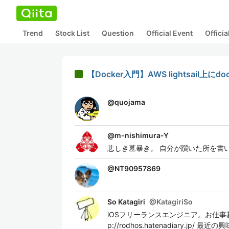
Trend
Stock List
Question
Official Event
Offici
【Docker入門】AWS lightsail上に
@
quojama
@
m-nishimura-Y
悲しき墓暴き。 自分が躓いた所を書
@
NT90957869
So Katagiri
@
KatagiriSo
iOSフリーランスエンジニア。お仕事募集し
p://rodhos.hatenadiary.jp/