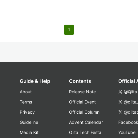
1
Guide & Help
Contents
Official
About
Release Note
@Qiita
Terms
Official Event
@qiita
Privacy
Official Column
@qiita
Guideline
Advent Calendar
Faceboo
Media Kit
Qiita Tech Festa
YouTube