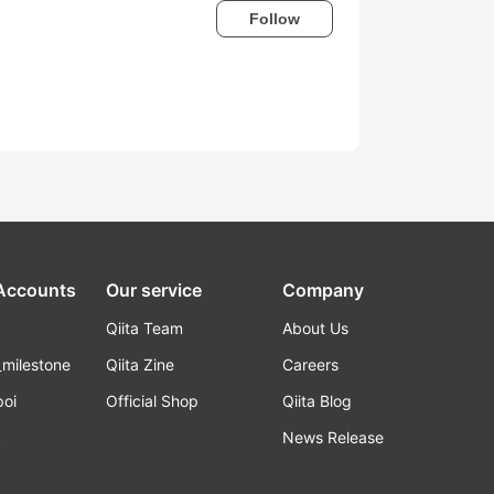
Follow
 Accounts
Our service
Company
Qiita Team
About Us
_milestone
Qiita Zine
Careers
poi
Official Shop
Qiita Blog
k
News Release