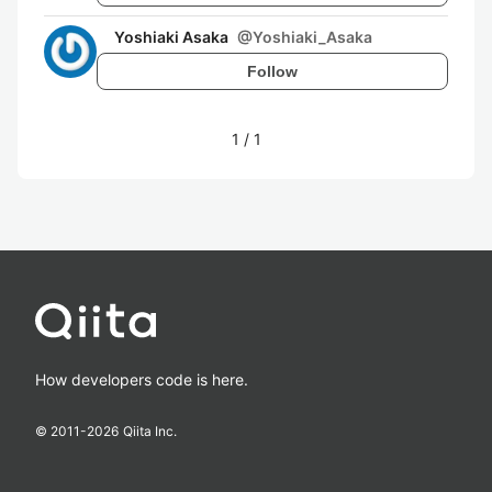
Yoshiaki Asaka
@
Yoshiaki_Asaka
Follow
1
/
1
How developers code is here.
© 2011-
2026
Qiita Inc.