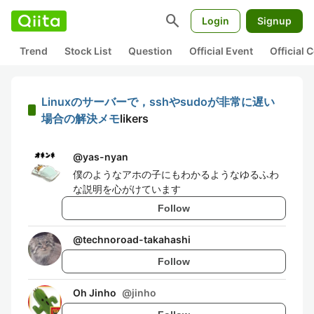
search
Login
Signup
Trend
Stock List
Question
Official Event
Official
Linuxのサーバーで，sshやsudoが非常に遅い
場合の解決メモ
likers
@
yas-nyan
僕のようなアホの子にもわかるようなゆるふわ
な説明を心がけています
Follow
@
technoroad-takahashi
Follow
Oh Jinho
@
jinho