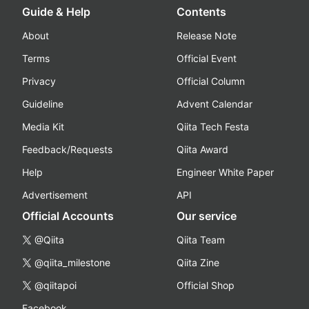
Guide & Help
Contents
About
Release Note
Terms
Official Event
Privacy
Official Column
Guideline
Advent Calendar
Media Kit
Qiita Tech Festa
Feedback/Requests
Qiita Award
Help
Engineer White Paper
Advertisement
API
Official Accounts
Our service
@Qiita
Qiita Team
@qiita_milestone
Qiita Zine
@qiitapoi
Official Shop
Facebook