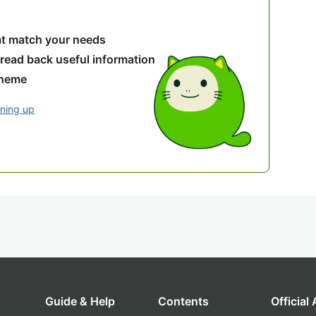
hat match your needs
 read back useful information
theme
gning up
Guide & Help
Contents
Official