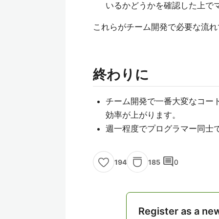
いるかどうかを確認した上で
これらがチーム開発で必要な流れ
終わりに
チーム開発で一番大変なコード
効率が上がります。
週一程度でプログラマー同士
comment
185
0
194
Register as a ne