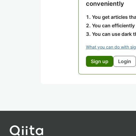
conveniently
You get articles t
You can efficiently
You can use dark 
What you can do with si
Sign up
Login