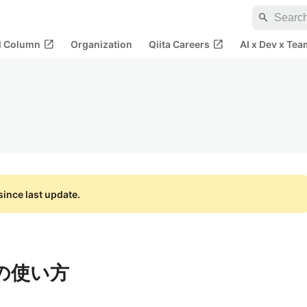
search
open_in_new
open_in_new
al Column
Organization
Qiita Careers
AI x Dev x Tea
ince last update.
bの使い方