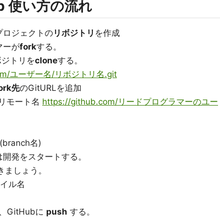
ub 使い方の流れ
プロジェクトの
リボジトリ
を作成
マーが
fork
する。
ボジトリを
clone
する。
ub.com/ユーザー名/リボジトリ名.git
ork先
のGitURLを追加
dd リモート名
https://github.com/リードプログラマーのユー
(branch名)
は開発をスタートする。
きましょう。
ファイル名
GitHubに
push
する。