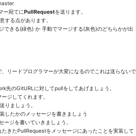
master
ラマー宛てに
PullRequest
を送ります。
に、注意する点があります。
できる(緑色) か 手動でマージする(灰色)のどちらかが出
で、リードプログラマーが大変になるのでこれは送らないで
rk先のGitURLに対してpullをしてあげましょう。
マージしてくれます。
stを送りましょう。
何を実装したかのメッセージを書きましょう
セージを書いていきましょう。
きたPullRequestをメッセージにあったことを実装して