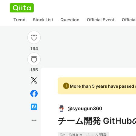
Trend
Stock List
Question
Official Event
Offici
194
185
info
More than 5 years have passed s
@
syougun360
チーム開発 GitHu
more_horiz
Git
GitHub
チーム開発