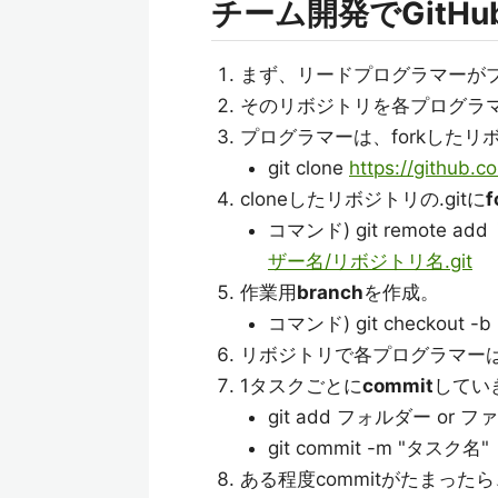
チーム開発でGitH
まず、リードプログラマーが
そのリボジトリを各プログラ
プログラマーは、forkしたリ
git clone
https://gith
cloneしたリボジトリの.gitに
f
コマンド) git remote a
ザー名/リボジトリ名.git
作業用
branch
を作成。
コマンド) git checkout -b 
リボジトリで各プログラマー
1タスクごとに
commit
してい
git add フォルダー or 
git commit -m "タスク名"
ある程度commitがたまったら、