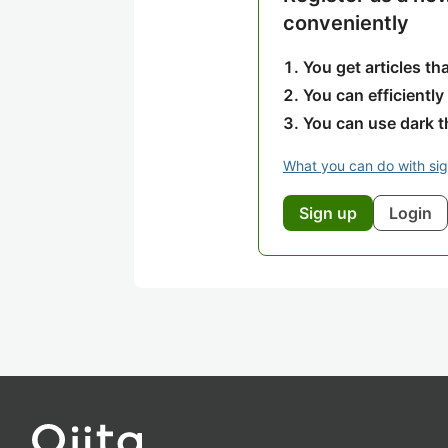
conveniently
You get articles t
You can efficiently
You can use dark 
What you can do with si
Sign up
Login