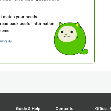
hat match your needs
 read back useful information
theme
gning up
Guide & Help
Contents
Official