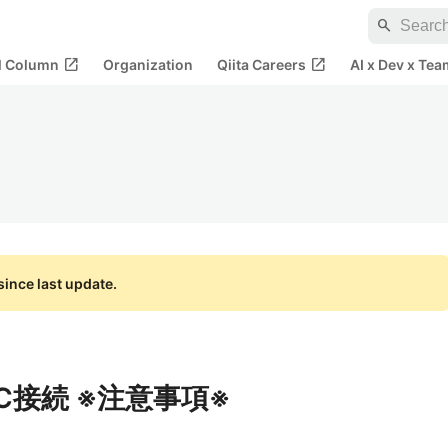
search
open_in_new
open_in_new
al Column
Organization
Qiita Careers
AI x Dev x Tea
ince last update.
BC接続 ※注意事項※