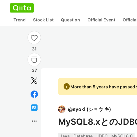
Trend
Stock List
Question
Official Event
Offici
31
37
info
More than 5 years have passed s
@
syoki
(
ショウ キ
)
MySQL8.xとのJD
more_horiz
Java
Database
JDBC
MySQL8.0