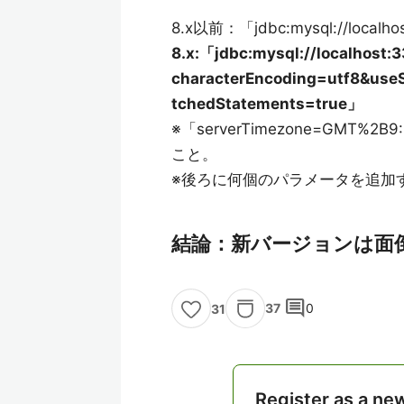
8.x以前：「jdbc:mysql://localho
8.x:「jdbc:mysql://localhost:
characterEncoding=utf8&us
tchedStatements=true」
※「serverTimezone=GMT
こと。
※後ろに何個のパラメータを追加
結論：新バージョンは面
comment
37
0
31
Register as a ne