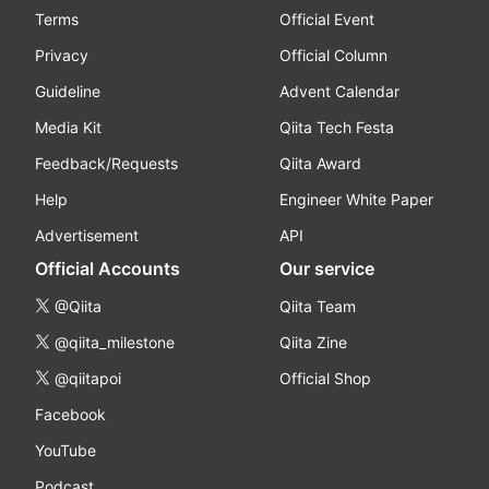
Terms
Official Event
Privacy
Official Column
Guideline
Advent Calendar
Media Kit
Qiita Tech Festa
Feedback/Requests
Qiita Award
Help
Engineer White Paper
Advertisement
API
Official Accounts
Our service
@Qiita
Qiita Team
@qiita_milestone
Qiita Zine
@qiitapoi
Official Shop
Facebook
YouTube
Podcast