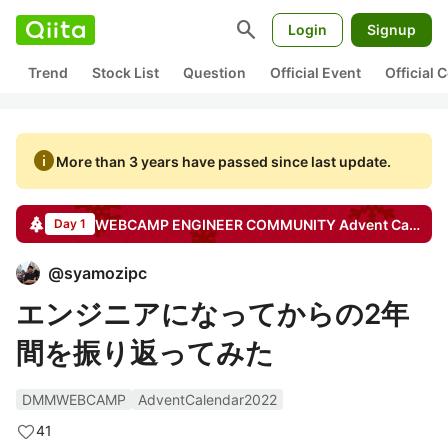
search
Login
Signup
Trend
Stock List
Question
Official Event
Official
info
More than 3 years have passed since last update.
WEBCAMP ENGINEER COMMUNITY
Advent Calendar
Day 1
@
syamozipc
エンジニアになってからの2年
間を振り返ってみた
DMMWEBCAMP
AdventCalendar2022
41