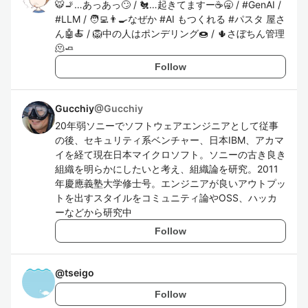
🐯🚬…あっあっ🙄 / 🐔…起きてますー☕️🥱 / #GenAI /
#LLM / 🧑‍💻👨‍🍳なぜか #AI もつくれる #パスタ 屋さ
ん🤖🍝 / 🦁中の人はポンデリング🍩 / 🌵さぼちん管理
🫠🧈
Follow
Gucchiy
@
Gucchiy
20年弱ソニーでソフトウェアエンジニアとして従事
の後、セキュリティ系ベンチャー、日本IBM、アカマ
イを経て現在日本マイクロソフト。ソニーの古き良き
組織を明らかにしたいと考え、組織論を研究。2011
年慶應義塾大学修士号。エンジニアが良いアウトプッ
トを出すスタイルをコミュニティ論やOSS、ハッカ
ーなどから研究中
Follow
@
tseigo
Follow