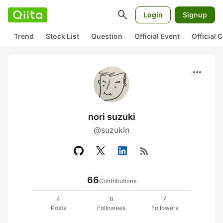
search
Login
Signup
Trend
Stock List
Question
Official Event
Official
more_horiz
nori suzuki
@suzukin
rss_feed
66
Contributions
4
8
7
Posts
Followees
Followers