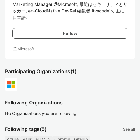
Marketing Manager @Microsoft, 最近はセキュリティとサ
ッカー, ex-CloudNative DevRel 編集者 #vscodejp, 主に
日本語.
Follow
work
Microsoft
Participating Organizations
(1)
Following Organizations
No Organizations you are following
Following tags
(5)
See all
Azure
Rails
HTML5
Chrome
GitHub