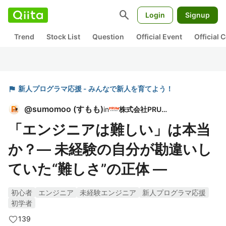
search
Login
Signup
Trend
Stock List
Question
Official Event
Official
flag
新人プログラマ応援 - みんなで新人を育てよう！
@
sumomoo
(
すもも
)
in
株式会社PRUM
「エンジニアは難しい」は本当
か？― 未経験の自分が勘違いし
ていた“難しさ”の正体 ―
初心者
エンジニア
未経験エンジニア
新人プログラマ応援
初学者
139