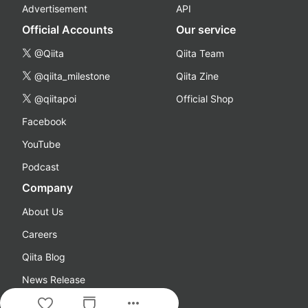
Advertisement
API
Official Accounts
Our service
@Qiita
Qiita Team
@qiita_milestone
Qiita Zine
@qiitapoi
Official Shop
Facebook
YouTube
Podcast
Company
About Us
Careers
Qiita Blog
News Release
more_horiz