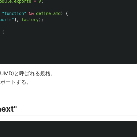
odule
.
exports
=
v
;
"
function
"
&&
define
.
amd
)
{
ports
"
],
factory
);
{
tion (UMD)と呼ばれる規格。
をサポートする。
next"