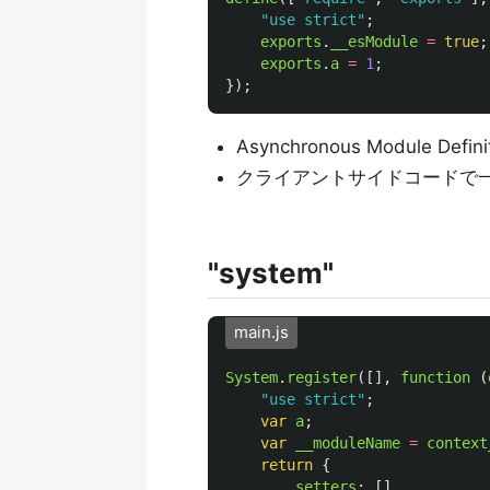
"
use strict
"
;
exports
.
__esModule
=
true
;
exports
.
a
=
1
;
});
Asynchronous Module De
クライアントサイドコードで
"system"
main.js
System
.
register
([],
function 
(
"
use strict
"
;
var
a
;
var
__moduleName
=
context
return
{
setters
:
[],