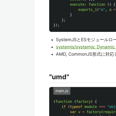
execute
:
function 
()
{
exports_1
(
"
a
"
,
a
=
}
};
});
SystemJSとESモジュール
systemjs/systemjs: Dynamic
AMD, CommonJS形式に対
"umd"
main.js
(
function 
(
factory
)
{
if 
(
typeof
module
===
"
obj
var
v
=
factory
(
requir