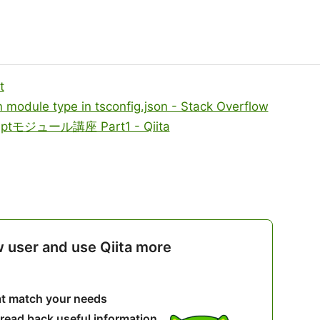
t
 module type in tsconfig.json - Stack Overflow
tモジュール講座 Part1 - Qiita
w user and use Qiita more
hat match your needs
 read back useful information