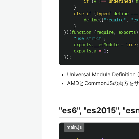
if 
(
v
!==
undefined
)
m
}
else
if 
(
typeof
define
===
define
([
"
require
"
,
"
ex
}
})(
function 
(
require
,
exports
)
"
use strict
"
;
exports
.
__esModule
=
true
;
exports
.
a
=
1
;
});
Universal Module Defini
AMDとCommonJSの両方
"es6", "es2015", "es
main.js