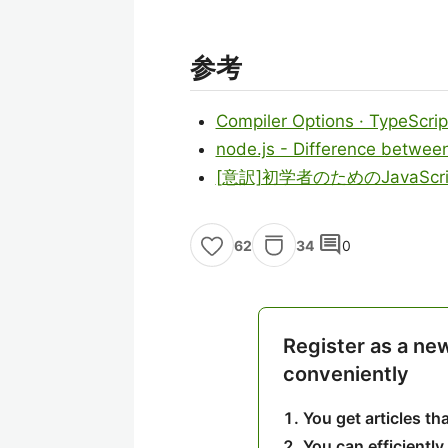
参考
Compiler Options · TypeScrip
node.js - Difference between
[意訳]初学者のためのJavaScrip
comment
34
0
62
Register as a ne
conveniently
You get articles t
You can efficiently