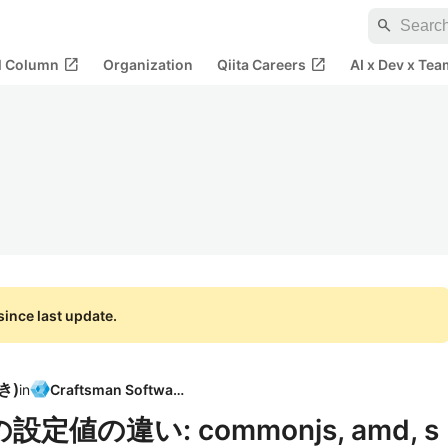
search
open_in_new
open_in_new
al Column
Organization
Qiita Careers
AI x Dev x Tea
ince last update.
好き
)
in
Craftsman Software
eの設定値の違い: commonjs, amd, s