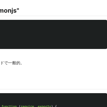
onjs"
ードで一般的。
function 
(
require
,
exports
)
{