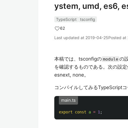
ystem, umd, es6, e
TypeScript
tsconfig
62
Last updated at
2019-04-25
Posted at
本稿では、tsconfigの
の設
module
を確認するものである。次の設定値を試す: c
esnext, none。
コンパイルしてみるTypeScript
main.ts
export
const
a
=
1
;