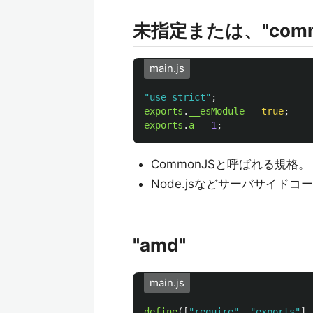
未指定または、"comm
main.js
"
use strict
"
;
exports
.
__esModule
=
true
;
exports
.
a
=
1
;
CommonJSと呼ばれる規格。
Node.jsなどサーバサイドコ
"amd"
main.js
define
([
"
require
"
,
"
exports
"
],