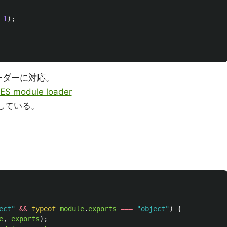
1
);
ローダーに対応。
 ES module loader
応している。
ect
"
&&
typeof
module
.
exports
===
"
object
"
)
{
e
,
exports
);