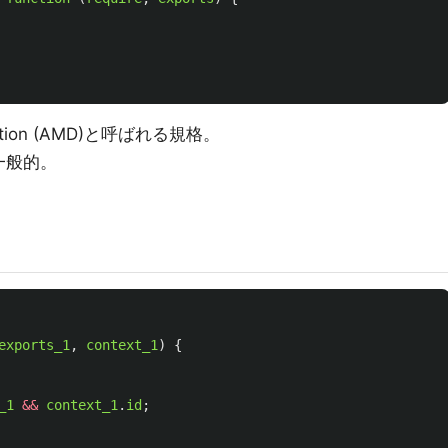
finition (AMD)と呼ばれる規格。
一般的。
exports_1
,
context_1
)
{
_1
&&
context_1
.
id
;