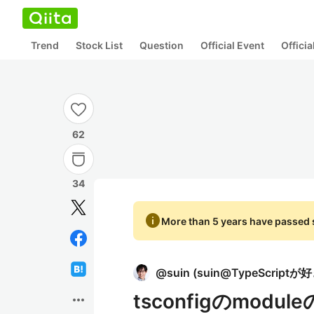
Trend
Stock List
Question
Official Event
Offici
62
34
info
More than 5 years have passed s
@
suin
(
suin@TypeScriptが
tsconfigのmodul
more_horiz