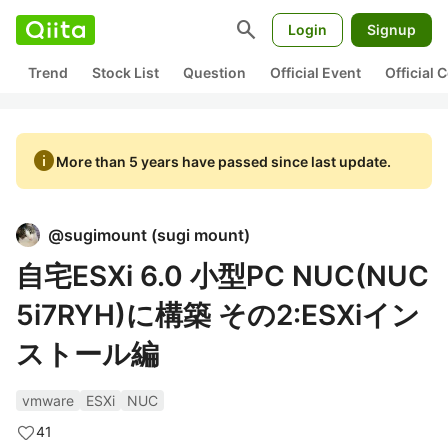
search
Login
Signup
Trend
Stock List
Question
Official Event
Official
info
More than 5 years have passed since last update.
@
sugimount
(
sugi mount
)
自宅ESXi 6.0 小型PC NUC(NUC
5i7RYH)に構築 その2:ESXiイン
ストール編
vmware
ESXi
NUC
41