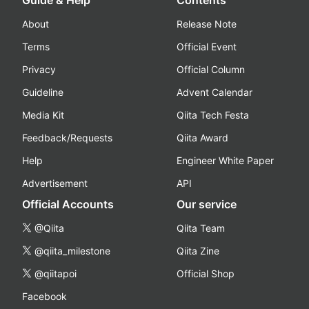
About
Release Note
Terms
Official Event
Privacy
Official Column
Guideline
Advent Calendar
Media Kit
Qiita Tech Festa
Feedback/Requests
Qiita Award
Help
Engineer White Paper
Advertisement
API
Official Accounts
Our service
@Qiita
Qiita Team
@qiita_milestone
Qiita Zine
@qiitapoi
Official Shop
Facebook