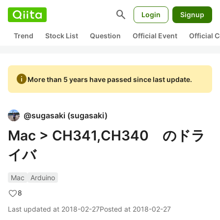
search
Login
Signup
Trend
Stock List
Question
Official Event
Official
info
More than 5 years have passed since last update.
@
sugasaki
(
sugasaki
)
Mac > CH341,CH340 のドラ
イバ
Mac
Arduino
8
Last updated at
2018-02-27
Posted at
2018-02-27