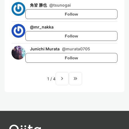
角皆 勝也
@
tsunogai
Follow
@
mr_nakka
Follow
Junichi Murata
@
murata0705
Follow
navigate_next
keyboard_double_arrow_right
1
/
4