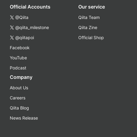
Official Accounts
Our service
@Qiita
Qiita Team
@qiita_milestone
Qiita Zine
@qiitapoi
Official Shop
Facebook
YouTube
Podcast
Company
About Us
Careers
Qiita Blog
News Release