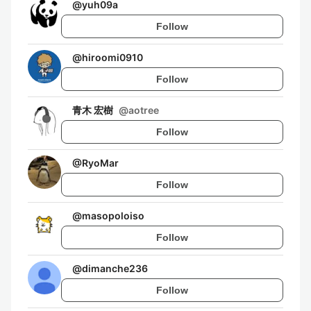
@
yuh09a
Follow
@
hiroomi0910
Follow
青木 宏樹
@
aotree
Follow
@
RyoMar
Follow
@
masopoloiso
Follow
@
dimanche236
Follow