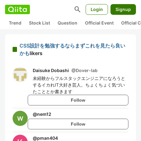
search
Login
Signup
Trend
Stock List
Question
Official Event
Official
CSS設計を勉強するならまずこれを見たら良い
かも
likers
Daisuke Dobashi
@
Dover-lab
未経験からフルスタックエンジニアになろうと
するイカれIT大好き芸人。ちょくちょく気づい
たこととか書きます
Follow
@
nem12
Follow
@
pman404