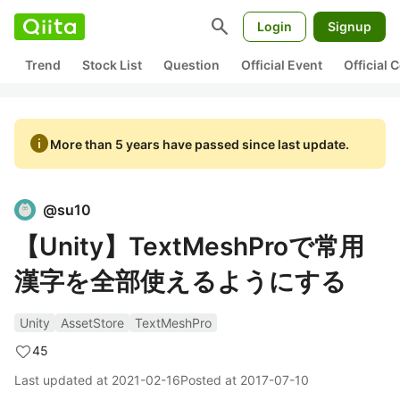
search
Login
Signup
Trend
Stock List
Question
Official Event
Official
info
More than 5 years have passed since last update.
@
su10
【Unity】TextMeshProで常用
漢字を全部使えるようにする
Unity
AssetStore
TextMeshPro
45
Last updated at
2021-02-16
Posted at
2017-07-10