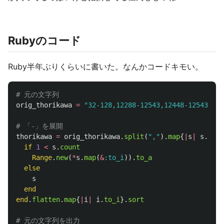
Rubyのコード
Ruby半年ぶりくらいに書いた。なんかコードキモい。
# 元の文字列
orig_thorikawa
=
"32-128,12288-12543,12448-125
# 「-」を展開
thorikawa
=
orig_thorikawa
.
split
(
","
).
map
{
|
s
|
s
.
spli
if
1
<
s
.
count
Range
.
new
(
*
s
.
map
(
&
:to_i
)).
to_a
else
s
end
end
.
flatten
.
map
{
|
i
|
i
.
to_i
}.
sort
# 元の文字列を出力