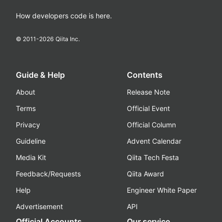
How developers code is here.
© 2011-
2026
Qiita Inc.
Guide & Help
Contents
About
Release Note
Terms
Official Event
Privacy
Official Column
Guideline
Advent Calendar
Media Kit
Qiita Tech Festa
Feedback/Requests
Qiita Award
Help
Engineer White Paper
Advertisement
API
Official Accounts
Our service