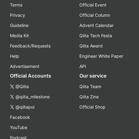
Terms
Official Event
Privacy
Official Column
Guideline
Advent Calendar
Media Kit
Qiita Tech Festa
Feedback/Requests
Qiita Award
Help
Engineer White Paper
Advertisement
API
Official Accounts
Our service
@Qiita
Qiita Team
@qiita_milestone
Qiita Zine
@qiitapoi
Official Shop
Facebook
YouTube
Podcast