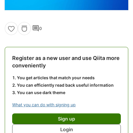
comment
0
Register as a new user and use Qiita more
conveniently
You get articles that match your needs
You can efficiently read back useful information
You can use dark theme
What you can do with signing up
Sign up
Login