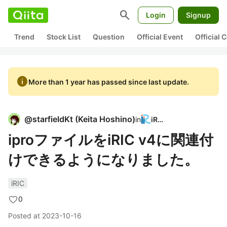
search
Login
Signup
Trend
Stock List
Question
Official Event
Official
info
More than 1 year has passed since last update.
@
starfieldKt
(
Keita Hoshino
)
in
iRIC
iproファイルをiRIC v4に関連付
けできるようになりました。
iRIC
0
Posted at
2023-10-16