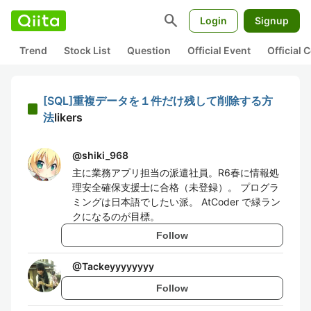
search
Login
Signup
Trend
Stock List
Question
Official Event
Official
[SQL]重複データを１件だけ残して削除する方
法
likers
@
shiki_968
主に業務アプリ担当の派遣社員。R6春に情報処
理安全確保支援士に合格（未登録）。 プログラ
ミングは日本語でしたい派。 AtCoder で緑ラン
クになるのが目標。
Follow
@
Tackeyyyyyyyy
Follow