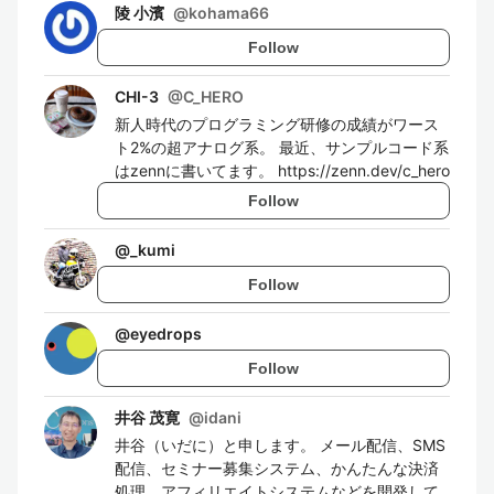
陵 小濱
@
kohama66
Follow
CHI-3
@
C_HERO
新人時代のプログラミング研修の成績がワース
ト2%の超アナログ系。 最近、サンプルコード系
はzennに書いてます。 https://zenn.dev/c_hero
Follow
@
_kumi
Follow
@
eyedrops
Follow
井谷 茂寛
@
idani
井谷（いだに）と申します。 メール配信、SMS
配信、セミナー募集システム、かんたんな決済
処理、アフィリエイトシステムなどを開発して