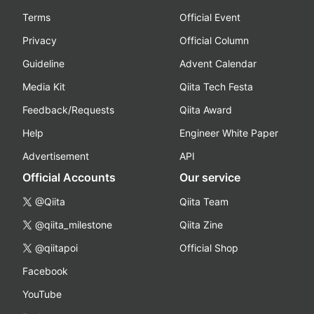
Terms
Official Event
Privacy
Official Column
Guideline
Advent Calendar
Media Kit
Qiita Tech Festa
Feedback/Requests
Qiita Award
Help
Engineer White Paper
Advertisement
API
Official Accounts
Our service
@Qiita
Qiita Team
@qiita_milestone
Qiita Zine
@qiitapoi
Official Shop
Facebook
YouTube