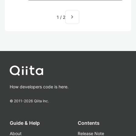
navigate_next
1
/
2
How developers code is here.
© 2011-
2026
Qiita Inc.
Guide & Help
Contents
About
Release Note