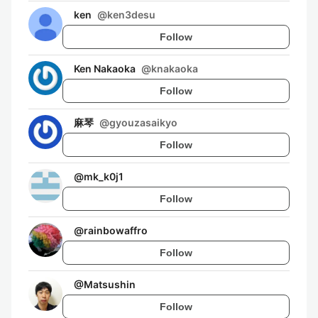
ken
@
ken3desu
Follow
Ken Nakaoka
@
knakaoka
Follow
麻琴
@
gyouzasaikyo
Follow
@
mk_k0j1
Follow
@
rainbowaffro
Follow
@
Matsushin
Follow