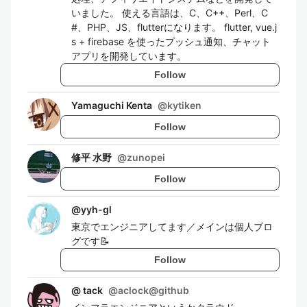
いました。 使える言語は、C、C++、Perl、C
#、PHP、JS、flutterになります。 flutter, vue.j
s + firebase を使ったプッシュ通知、チャット
アプリを開発しています。
Follow
Yamaguchi Kenta
@
kytiken
Follow
修平 水野
@
zunopei
Follow
@
yyh-gl
東京でエンジニアしてます／メインは個人ブロ
グです📝
Follow
@ tack
@
aclock@github