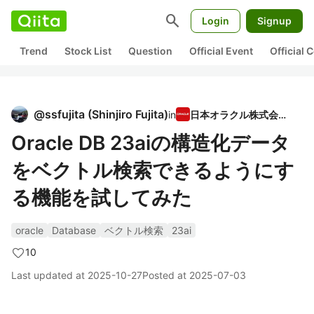
search
Login
Signup
Trend
Stock List
Question
Official Event
Official
@
ssfujita
(
Shinjiro Fujita
)
in
日本オラクル株式会社
Oracle DB 23aiの構造化データ
をベクトル検索できるようにす
る機能を試してみた
oracle
Database
ベクトル検索
23ai
10
Last updated at
2025-10-27
Posted at
2025-07-03