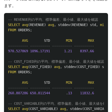
ます。
-- REVENUE列の平均、標準偏差、最小値、最大値を確認
SELECT
avg
(
REVENUE
)
avg
,
stddev
(
REVENUE
)
std
,
min
(
RE
FROM
ORDERS
;
AVG
STD
MIN
MAX
---------- ---------- ---------- ----------
970
.
527869
1096
.
17191
1
.
21
8397
.
66
-- COST_FIXED列の平均、標準偏差、最小値、最大値を確認
SELECT
avg
(
COST_FIXED
)
avg
,
stddev
(
COST_FIXED
)
std
,
FROM
ORDERS
;
AVG
STD
MIN
MAX
---------- ---------- ---------- ----------
260
.
807286
650
.
811544
.
13
11832
.
6
-- COST_VARIABLE列の平均、標準偏差、最小値、最大値を確認
SELECT
avg
(
COST_VARIABLE
)
avg
,
stddev
(
COST_VARIABLE
)