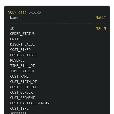
SQL
>
desc
ORDERS
Name
Null
?
----------------------------------------- -------- 
ID
NOT
NULL
ORDER_STATUS
UNITS
DISCNT_VALUE
COST_FIXED
COST_VARIABLE
REVENUE
TIME_BILL_DT
TIME_PAID_DT
CUST_NAME
CUST_BIRTH_DT
CUST_CRDT_RATE
CUST_GENDER
CUST_SEGMENT
CUST_MARITAL_STATUS
CUST_TYPE
ADDRESS1