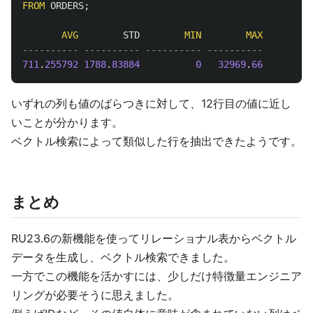
FROM
ORDERS
;
AVG
STD
MIN
MAX
---------- ---------- ---------- ----------
711
.
255792
1788
.
83884
0
32969
.
66
いずれの列も値のばらつきに対して、12行目の値に近し
いことが分かります。
ベクトル検索によって類似した行を抽出できたようです。
まとめ
RU23.6の新機能を使ってリレーショナル表からベクトル
データを生成し、ベクトル検索できました。
一方でこの機能を活かすには、少しだけ特徴量エンジニア
リングが必要そうに思えました。