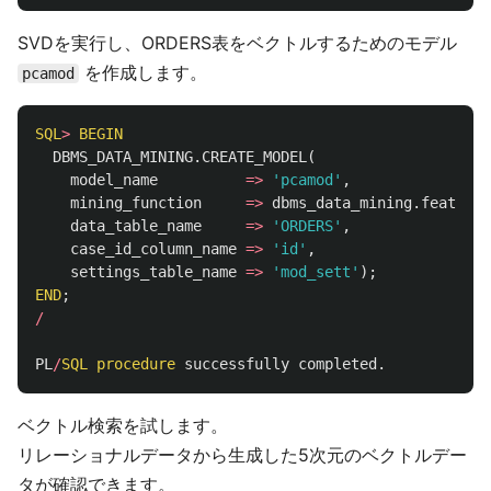
SVDを実行し、ORDERS表をベクトルするためのモデル
を作成します。
pcamod
SQL
>
BEGIN
DBMS_DATA_MINING
.
CREATE_MODEL
(
model_name
=>
'pcamod'
,
mining_function
=>
dbms_data_mining
.
feature_
data_table_name
=>
'ORDERS'
,
case_id_column_name
=>
'id'
,
settings_table_name
=>
'mod_sett'
);
END
;
/
PL
/
SQL
procedure
successfully
completed
.
ベクトル検索を試します。
リレーショナルデータから生成した5次元のベクトルデー
タが確認できます。