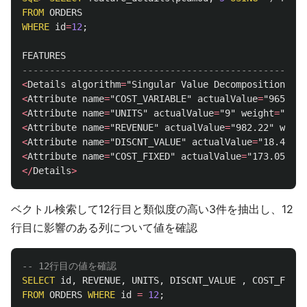
FROM
ORDERS
WHERE
id
=
12
;
FEATURES
----------------------------------------------------
<
Details
algorithm
=
"Singular Value Decomposition"
fe
<
Attribute
name
=
"COST_VARIABLE"
actualValue
=
"965.3"
<
Attribute
name
=
"UNITS"
actualValue
=
"9"
weight
=
"0"
r
<
Attribute
name
=
"REVENUE"
actualValue
=
"982.22"
weigh
<
Attribute
name
=
"DISCNT_VALUE"
actualValue
=
"18.4"
we
<
Attribute
name
=
"COST_FIXED"
actualValue
=
"173.05"
we
</
Details
>
ベクトル検索して12行目と類似度の高い3件を抽出し、12
行目に影響のある列について値を確認
-- 12行目の値を確認
SELECT
id
,
REVENUE
,
UNITS
,
DISCNT_VALUE
,
COST_FIXED
FROM
ORDERS
WHERE
id
=
12
;