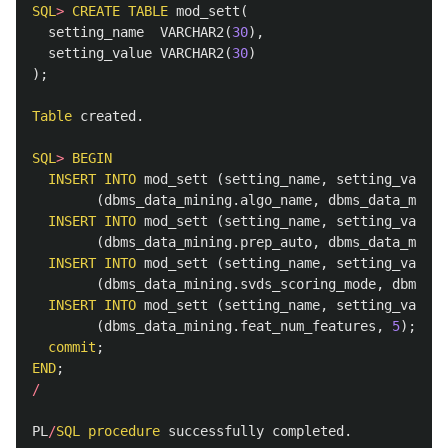
SQL
>
CREATE
TABLE
mod_sett
(
setting_name
VARCHAR2
(
30
),
setting_value
VARCHAR2
(
30
)
);
Table
created
.
SQL
>
BEGIN
INSERT
INTO
mod_sett
(
setting_name
,
setting_value
)
(
dbms_data_mining
.
algo_name
,
dbms_data_minin
INSERT
INTO
mod_sett
(
setting_name
,
setting_value
)
(
dbms_data_mining
.
prep_auto
,
dbms_data_minin
INSERT
INTO
mod_sett
(
setting_name
,
setting_value
)
(
dbms_data_mining
.
svds_scoring_mode
,
dbms_da
INSERT
INTO
mod_sett
(
setting_name
,
setting_value
)
(
dbms_data_mining
.
feat_num_features
,
5
);
commit
;
END
;
/
PL
/
SQL
procedure
successfully
completed
.