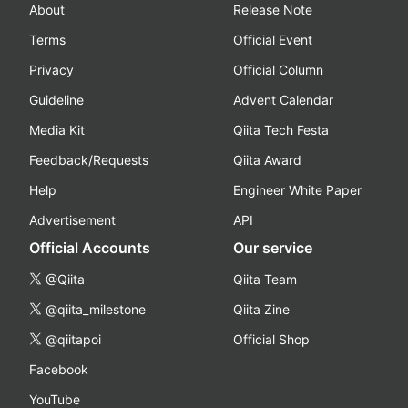
About
Release Note
Terms
Official Event
Privacy
Official Column
Guideline
Advent Calendar
Media Kit
Qiita Tech Festa
Feedback/Requests
Qiita Award
Help
Engineer White Paper
Advertisement
API
Official Accounts
Our service
@Qiita
Qiita Team
@qiita_milestone
Qiita Zine
@qiitapoi
Official Shop
Facebook
YouTube