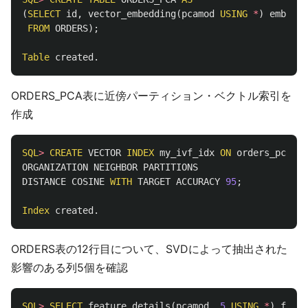
(
SELECT
id
,
vector_embedding
(
pcamod
USING
*
)
embeddi
FROM
ORDERS
);
Table
created
.
ORDERS_PCA表に近傍パーティション・ベクトル索引を
作成
SQL
>
CREATE
VECTOR
INDEX
my_ivf_idx
ON
orders_pca
(
em
ORGANIZATION
NEIGHBOR
PARTITIONS
DISTANCE
COSINE
WITH
TARGET
ACCURACY
95
;
Index
created
.
ORDERS表の12行目について、SVDによって抽出された
影響のある列5個を確認
SQL
>
SELECT
feature_details
(
pcamod
,
5
USING
*
)
featu