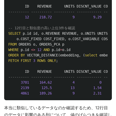
ID
REVENUE
UNITS
DISCNT_VALUE
COST_F
---------- ---------- ---------- ------------ ------
12
218
.
72
9
9
.
29
10
-- 12行目と類似度の高い上位3件を確認
SELECT
p
.
id
id
,
o
.
REVENUE
REVENUE
,
o
.
UNITS
UNITS
,
o
.
o
.
COST_FIXED
COST_FIXED
,
o
.
COST_VARIABLE
COST_VA
FROM
ORDERS
o
,
ORDERS_PCA
p
WHERE
p
.
id
<>
12
AND
p
.
id
=
o
.
id
ORDER
BY
VECTOR_DISTANCE
(
embedding
,
(
select
embeddin
FETCH
FIRST
3
ROWS
ONLY
;
ID
REVENUE
UNITS
DISCNT_VALUE
COST_F
---------- ---------- ---------- ------------ ------
3701
164
.
62
4
0
6
2139
125
.
5
13
1
.
54
2
4861
189
.
26
9
2
.
31
1
本当に類似しているデータなのか確認するため、12行目
のデータに影響のある列について、値のばらつきを確認し