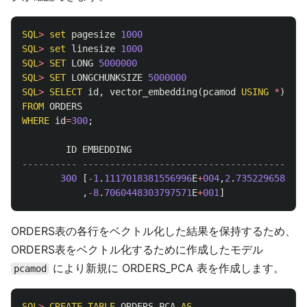
SQL
>
set
pagesize
1000
SQL
>
set
linesize
1000
SQL
>
SET
LONG
5000000
SQL
>
SET
LONGCHUNKSIZE
5000000
SQL
>
SELECT
id
,
vector_embedding
(
pcamod
USING
*
)
emb
FROM
ORDERS
WHERE
id
=
300
;
ID
EMBEDDING
---------- -----------------------------------------
300
[
-
1
.
1117018381556996
E
+
004
,
2
.
7352296582158
,
-
8
.
7060448303797571
E
+
001
]
ORDERS表の各行をベクトル化した結果を保持するため、
ORDERS表をベクトル化するために作成したモデル
により新規に ORDERS_PCA 表を作成します。
pcamod
SQL
>
CREATE
TABLE
ORDERS_PCA
AS