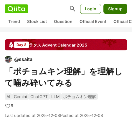
search
Login
Signup
Trend
Stock List
Question
Official Event
Official
ラクス
Advent Calendar
2025
Day 8
@
ssaita
「ポチョムキン理解」を理解し
て噛み砕いてみる
AI
Gemini
ChatGPT
LLM
ポチョムキン理解
6
Last updated at
2025-12-08
Posted at
2025-12-08