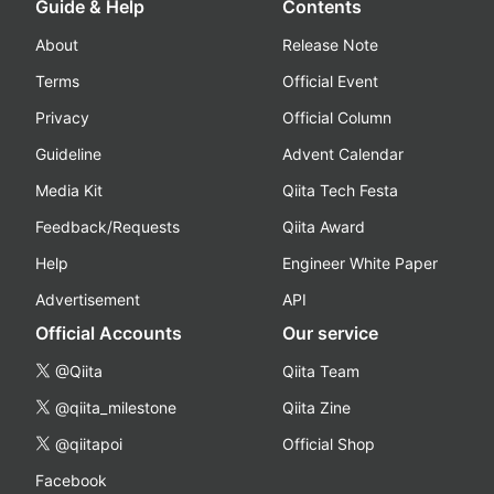
Guide & Help
Contents
About
Release Note
Terms
Official Event
Privacy
Official Column
Guideline
Advent Calendar
Media Kit
Qiita Tech Festa
Feedback/Requests
Qiita Award
Help
Engineer White Paper
Advertisement
API
Official Accounts
Our service
@Qiita
Qiita Team
@qiita_milestone
Qiita Zine
@qiitapoi
Official Shop
Facebook