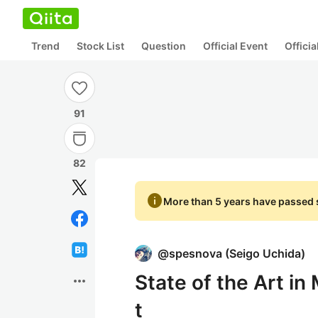
Trend
Stock List
Question
Official Event
Offici
91
82
info
More than 5 years have passed s
@
spesnova
(
Seigo Uchida
)
State of the Art in
more_horiz
t